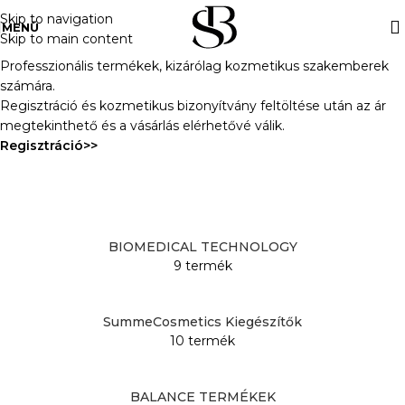
Skip to navigation
MENÜ
Skip to main content
Kezdőlap
»
Kozmetikusoknak
Professzionális termékek, kizárólag kozmetikus szakemberek
számára.
Regisztráció és kozmetikus bizonyítvány feltöltése után az ár
megtekinthető és a vásárlás elérhetővé válik.
Regisztráció
>>
BIOMEDICAL TECHNOLOGY
9 termék
SummeCosmetics Kiegészítők
10 termék
BALANCE TERMÉKEK