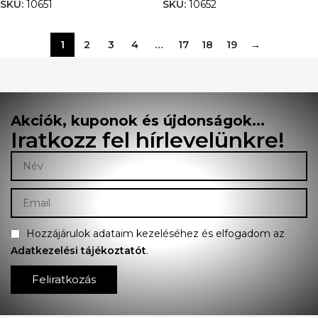
SKU:
10651
SKU:
10652
1
2
3
4
…
17
18
19
→
Akciók, kuponok és újdonságok...
Iratkozz fel hírlevelünkre!
Hozzájárulok adataim kezeléséhez és elfogadom az
Adatkezelési tájékoztatót
.
Feliratkozás