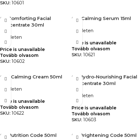
SKU:
10601
02 Comforting Facial
021 Calming Serum 15ml
Concentrate 30ml
Készleten
Készleten
Price is unavailable
Tovább olvasom
Price is unavailable
SKU:
10621
Tovább olvasom
SKU:
10602
022 Calming Cream 50ml
03 Hydro-Nourishing Facial
Concentrate 30ml
Készleten
Készleten
Price is unavailable
Tovább olvasom
Price is unavailable
SKU:
10622
Tovább olvasom
SKU:
10603
03 Nutrition Code 50ml
04 Brightening Code 50ml