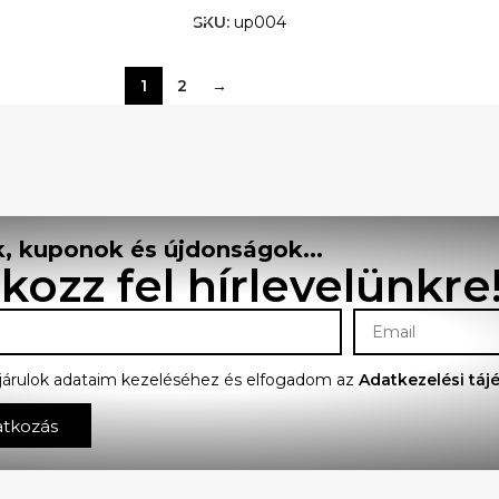
SKU:
up004
1
2
→
, kuponok és újdonságok...
tkozz fel hírlevelünkre
járulok adataim kezeléséhez és elfogadom az
Adatkezelési táj
atkozás