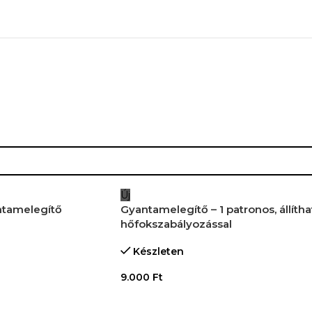
Új
ntamelegítő
Gyantamelegítő – 1 patronos, állítha
hőfokszabályozással
Készleten
9.000
Ft
M
KOSÁRBA TESZEM