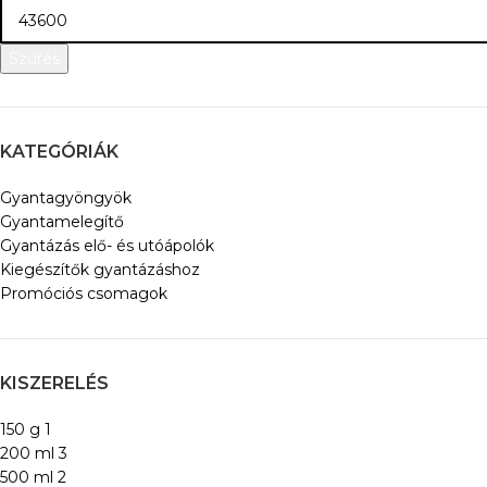
Szűrés
KATEGÓRIÁK
Gyantagyöngyök
Gyantamelegítő
Gyantázás elő- és utóápolók
Kiegészítők gyantázáshoz
Promóciós csomagok
KISZERELÉS
150 g
1
200 ml
3
500 ml
2