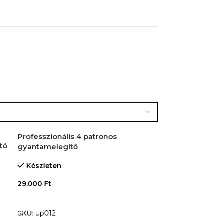
Professzionális 4 patronos
tó
gyantamelegítő
Készleten
29.000
Ft
KOSÁRBA TESZEM
SKU:
up012