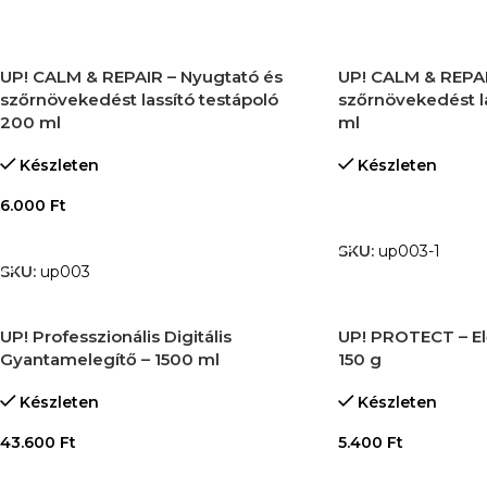
UP! CALM & REPAIR – Nyugtató és
UP! CALM & REPAI
szőrnövekedést lassító testápoló
szőrnövekedést la
200 ml
ml
Készleten
Készleten
6.000
Ft
TOVÁBB OLVASO
KOSÁRBA TESZEM
SKU:
up003-1
SKU:
up003
UP! Professzionális Digitális
UP! PROTECT – E
Gyantamelegítő – 1500 ml
150 g
Készleten
Készleten
43.600
Ft
5.400
Ft
KOSÁRBA TESZEM
KOSÁRBA TESZE