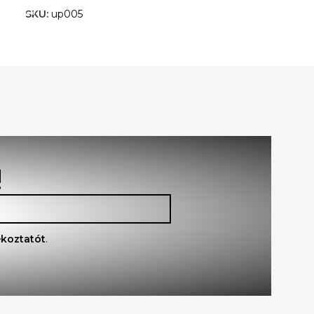
SKU:
up005
!
ékoztatót
.