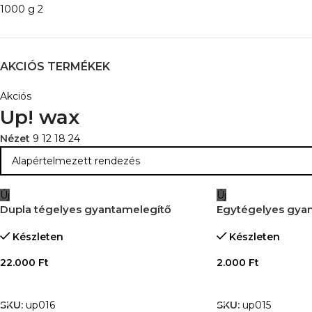
1000 g
2
AKCIÓS TERMÉKEK
Akciós
Up! wax
Nézet
9
12
18
24
Új
Új
Dupla tégelyes gyantamelegítő
Egytégelyes gya
Készleten
Készleten
22.000
Ft
2.000
Ft
KOSÁRBA TESZEM
KOSÁRBA TESZE
SKU:
up016
SKU:
up015