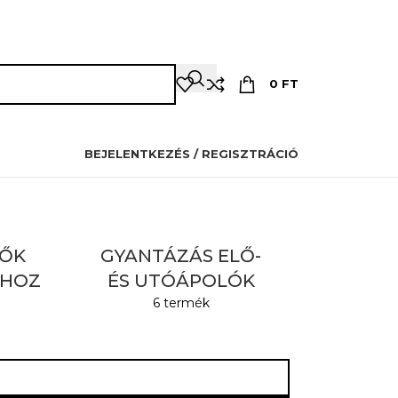
OZMETIKUSOKNAK
PILLÁSOKNAK
OKTATÁS
KAPCSOLAT
0
FT
BEJELENTKEZÉS / REGISZTRÁCIÓ
TŐK
GYANTÁZÁS ELŐ-
SHOZ
ÉS UTÓÁPOLÓK
6 termék