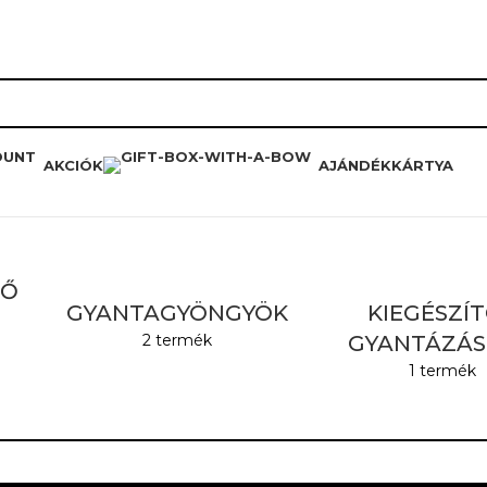
RÓLUNK
HŰSÉGPROGRAM
K
AKCIÓK
AJÁNDÉKKÁRTYA
TŐ
GYANTAGYÖNGYÖK
KIEGÉSZÍ
2 termék
GYANTÁZÁ
1 termék