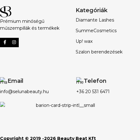
Kategóriák
Diamante Lashes
Prémium minőségű
műszempillák és termékek
SummeCosmetics
Up! wax
Szalon berendezések
Email
Telefon
info@selunabeauty.hu
+36 20 531 6471
Copyright © 2019 -2026 Beauty Beat Kft