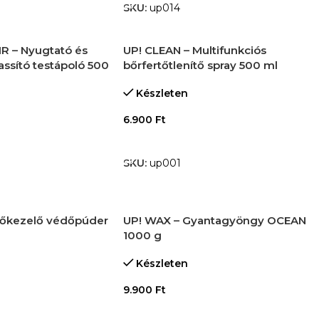
SKU:
up014
R – Nyugtató és
UP! CLEAN – Multifunkciós
ssító testápoló 500
bőrfertőtlenítő spray 500 ml
Készleten
6.900
Ft
KOSÁRBA TESZEM
M
SKU:
up001
lőkezelő védőpúder
UP! WAX – Gyantagyöngy OCEAN
1000 g
Készleten
9.900
Ft
M
KOSÁRBA TESZEM