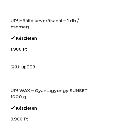
UP! Hőálló keverőkanál – 1 db /
csomag
Készleten
1.900
Ft
KOSÁRBA TESZEM
SKU:
up009
UP! WAX – Gyantagyöngy SUNSET
1000 g
Készleten
9.900
Ft
KOSÁRBA TESZEM