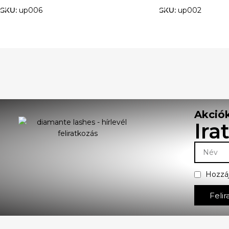
SKU:
up006
SKU:
up002
Akciók
Ira
Hozzá
Felir