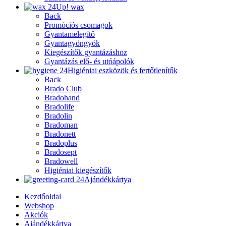
Up! wax
Back
Promóciós csomagok
Gyantamelegítő
Gyantagyöngyök
Kiegészítők gyantázáshoz
Gyantázás elő- és utóápolók
Higiéniai eszközök és fertőtlenítők
Back
Brado Club
Bradohand
Bradolife
Bradolin
Bradoman
Bradonett
Bradoplus
Bradosept
Bradowell
Higiéniai kiegészítők
Ajándékkártya
Kezdőoldal
Webshop
Akciók
Ajándékkártya