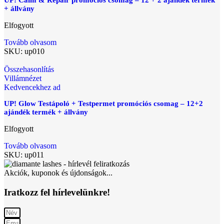
UP! Calm & Repair promóciós csomag – 12 + 2 ajándék termék
+ állvány
Elfogyott
Tovább olvasom
SKU:
up010
Összehasonlítás
Villámnézet
Kedvencekhez ad
UP! Glow Testápoló + Testpermet promóciós csomag – 12+2
ajándék termék + állvány
Elfogyott
Tovább olvasom
SKU:
up011
Akciók, kuponok és újdonságok...
Iratkozz fel hírlevelünkre!