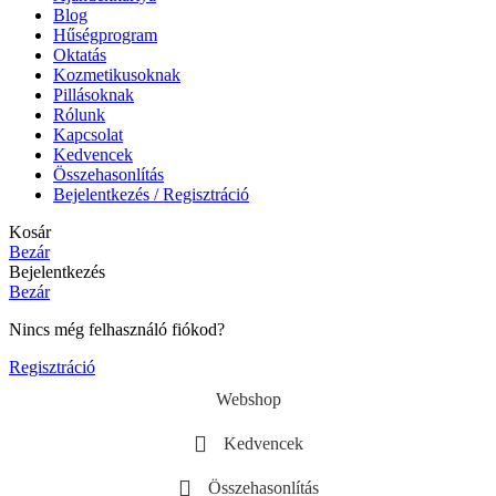
Blog
Hűségprogram
Oktatás
Kozmetikusoknak
Pillásoknak
Rólunk
Kapcsolat
Kedvencek
Összehasonlítás
Bejelentkezés / Regisztráció
Kosár
Bezár
Bejelentkezés
Bezár
Nincs még felhasználó fiókod?
Regisztráció
Webshop
Kedvencek
Összehasonlítás