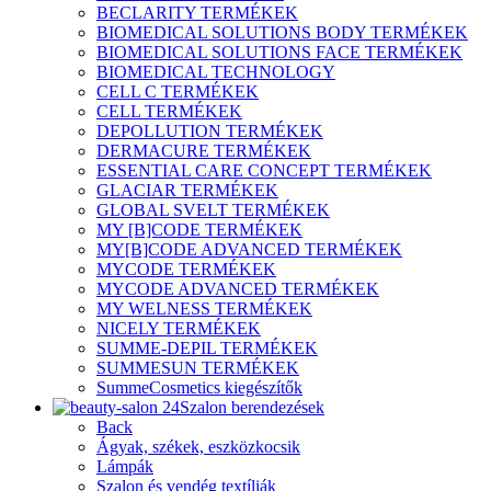
BECLARITY TERMÉKEK
BIOMEDICAL SOLUTIONS BODY TERMÉKEK
BIOMEDICAL SOLUTIONS FACE TERMÉKEK
BIOMEDICAL TECHNOLOGY
CELL C TERMÉKEK
CELL TERMÉKEK
DEPOLLUTION TERMÉKEK
DERMACURE TERMÉKEK
ESSENTIAL CARE CONCEPT TERMÉKEK
GLACIAR TERMÉKEK
GLOBAL SVELT TERMÉKEK
MY [B]CODE TERMÉKEK
MY[B]CODE ADVANCED TERMÉKEK
MYCODE TERMÉKEK
MYCODE ADVANCED TERMÉKEK
MY WELNESS TERMÉKEK
NICELY TERMÉKEK
SUMME-DEPIL TERMÉKEK
SUMMESUN TERMÉKEK
SummeCosmetics kiegészítők
Szalon berendezések
Back
Ágyak, székek, eszközkocsik
Lámpák
Szalon és vendég textíliák