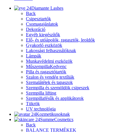
Diamante Lashes
Back
Csipesztartók
Csomagajánlatok
Dekoráció
Egyéb kiegészítők
Elő- és utóápolók, ragasztók, leoldók
Gyakorló eszközök
Lakossági felhasználóknak
Lámpák
Munkavédelmi eszközök
Műszempilla
Kedvenc
Pilla és ragasztótartók
Szalon és vendég textíliák
Szemalátétek és tapaszok
Szempilla és szemöldök csipeszek
Szempilla lifting
Szempillafésűk és applikátorok
Tükrök
UV technológia
Kozmetikusoknak
SummeCosmetics
Back
BALANCE TERMÉKEK