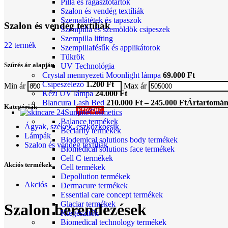
Pilla és ragasztótartók
Szalon és vendég textíliák
Szemalátétek és tapaszok
Szalon és vendég textíliák
Szempilla és szemöldök csipeszek
Szempilla lifting
22 termék
Szempillafésűk és applikátorok
Tükrök
Szűrés ár alapján
UV Technológia
Crystal mennyezeti Moonlight lámpa
69.000
Ft
Csipeszélező
1.200
Ft
Min ár
Max ár
Kézi UV lámpa
24.000
Ft
Blancura Lash Bed
210.000
Ft
–
245.000
Ft
Ártartomány
Kategóriák
KEDVENC
SummeCosmetics
Balance termékek
Ágyak, székek, eszközkocsik
Beclarity termékek
Lámpák
Biodemical solutions body termékek
Szalon és vendég textíliák
Biomedical solutions face termékek
Cell C termékek
Akciós termékek
Cell termékek
Depollution termékek
Akciós
Dermacure termékek
Essential care concept termékek
Glaciar termékek
Szalon berendezések
Kiegészítők
Biomedical technology termékek