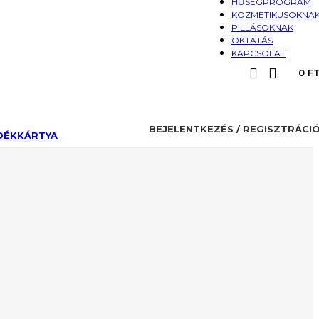
HŰSÉGPROGRAM
KOZMETIKUSOKNA
PILLÁSOKNAK
OKTATÁS
KAPCSOLAT
0
F
BEJELENTKEZÉS / REGISZTRÁCI
DÉKKÁRTYA