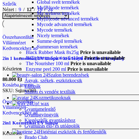
Global svelt termékek
Szűrők
My[B]code termékek
Nézet
9
12
18
24
My welness termékek
My[B]code advanced termékek
Mycode advanced termékek
Mycode termékek
Nicely termékek
Összehasonlítás
Summe-depil termékek
Villámnézet
Summesun termékek
Kedvencekhez ad
Black Rubber Mask 8x25g
Price is unavailable
B-Tightener Solution 5x10ml
Price is unavailable
2in 1 kozmetikai UV lámpa + kék fényű cserélhető lámpafej
The Nourisher 100 ml
Price is unavailable
Készleten
Enzyme peel 200 ml
Price is unavailable
Szalon berendezések
80.000
Ft
Ágyak, székek, eszközkocsik
Kosárba teszem
Lámpák
SKU:
Seluna069
Szalon és vendég textíliák
Kozmetikusoknak
Összehasonlítás
Up! wax
Villámnézet
Gyantamelegítő
Kedvencekhez ad
Gyantagyöngyök
Kiegészítők gyantázáshoz
2in1 Kozmetikai UV lámpa
Gyantázás elő- és utóápolók
Higiéniai eszközök és fertőtlenítők
Készleten
Brado Club