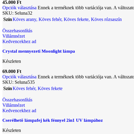
45.000
Ft
Opciók választása
Ennek a terméknek több variációja van. A változat
SKU:
Seluna32
Szín
Köves arany
,
Köves fehér
,
Köves fekete
,
Köves rózsaszín
Összehasonlítás
Villámnézet
Kedvencekhez ad
Crystal mennyezeti Moonlight lámpa
Készleten
69.000
Ft
Opciók választása
Ennek a terméknek több variációja van. A változat
SKU:
Seluna535
Szín
Köves fehér
,
Köves fekete
Összehasonlítás
Villámnézet
Kedvencekhez ad
Cserélhető lámpafej kék fénnyel 2in1 UV lámpához
Készleten