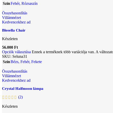
Szín
Fehér
,
Rózsaszín
Összehasonlítás
Villámnézet
Kedvencekhez ad
Blosella Chair
Készleten
56.000
Ft
Opciók választása
Ennek a terméknek több variációja van. A változat
SKU:
Seluna31
Szín
Bézs
,
Fehér
,
Fekete
Összehasonlítás
Villámnézet
Kedvencekhez ad
Crystal Halfmoon lámpa
(2)
Készleten