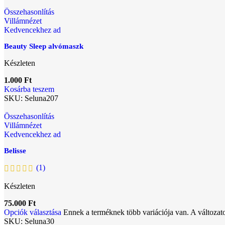
Összehasonlítás
Villámnézet
Kedvencekhez ad
Beauty Sleep alvómaszk
Készleten
1.000
Ft
Kosárba teszem
SKU:
Seluna207
Összehasonlítás
Villámnézet
Kedvencekhez ad
Belisse
(1)
Készleten
75.000
Ft
Opciók választása
Ennek a terméknek több variációja van. A változat
SKU:
Seluna30