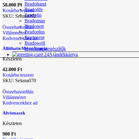
Bradohand
58.000
Ft
Bradolife
Kosárba teszem
Bradolin
SKU:
Seluna092
Bradoman
Bradonett
Összehasonlítás
Bradoplus
Villámnézet
Bradosept
Kedvencekhez ad
Bradowell
Higiéniai kiegészítők
Állítható Moon lámpa
Ajándékkártya
Készleten
42.000
Ft
Kosárba teszem
SKU:
Seluna070
Összehasonlítás
Villámnézet
Kedvencekhez ad
Alvómaszk
Készleten
900
Ft