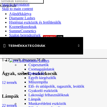
Skip to navigation
Kategóriák
Skip to main content
Ajándékkártya
Diamante Lashes
Higiéniai eszközök és fertőtlenítők
Kozmetikusoknak
SummeCosmetics
Szalon berendezések
KEDVENC
TOP
Up! wax
TERMÉKKATEGÓRIÁK
Search
Kezdőlap
»
Szalon berendezések
1–12 termék, összesen 56 db
Diamante Lashes
Csipesztartók
Csomagajánlatok
Ágyak, székek, eszközkocsik
Dekoráció
Egyéb kiegészítők
Műszempilla
12 termék
Elő- és utóápolók, ragasztók, leoldók
Gyakorló eszközök
Lakossági felhasználóknak
Lámpák
Lámpák
Munkavédelmi eszközök
22 termék