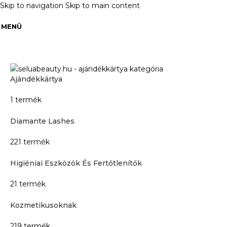
Skip to navigation
Skip to main content
MENÜ
Kezdőlap
»
Köves arany
Ajándékkártya
1 termék
Diamante Lashes
221 termék
Higiéniai Eszközök És Fertőtlenítők
21 termék
Kozmetikusoknak
219 termék