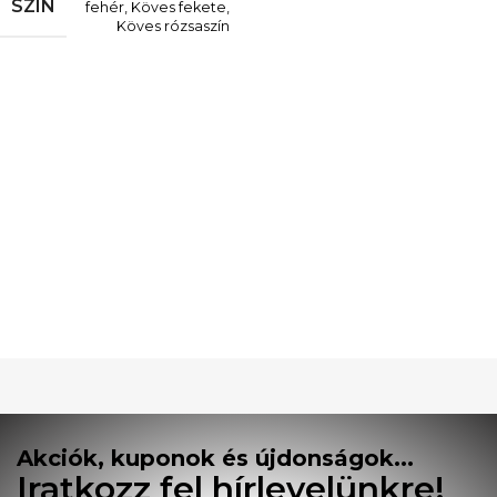
SZÍN
fehér
,
Köves fekete
,
Köves rózsaszín
Akciók, kuponok és újdonságok...
Iratkozz fel hírlevelünkre!