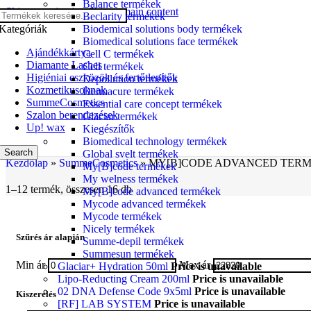
Balance termékek
Skip to navigation
Skip to main content
Beclarity termékek
Kategóriák
Biodemical solutions body termékek
Biomedical solutions face termékek
Ajándékkártya
Cell C termékek
Diamante Lashes
Cell termékek
Higiéniai eszközök és fertőtlenítők
Depollution termékek
Kozmetikusoknak
Dermacure termékek
SummeCosmetics
Essential care concept termékek
Szalon berendezések
Glaciar termékek
Up! wax
Kiegészítők
Biomedical technology termékek
Search
Global svelt termékek
Kezdőlap
»
SummeCosmetics
»
MY[B]CODE ADVANCED TER
My[B]code termékek
My welness termékek
1–12 termék, összesen 16 db
My[B]code advanced termékek
Mycode advanced termékek
Mycode termékek
Nicely termékek
Szűrés ár alapján
Summe-depil termékek
Summesun termékek
Min ár
Max ár
Glaciar+ Hydration 50ml
Price is unavailable
Lipo-Reducting Cream 200ml
Price is unavailable
02 DNA Defense Code 9x5ml
Price is unavailable
Kiszerelés
[RF] LAB SYSTEM
Price is unavailable