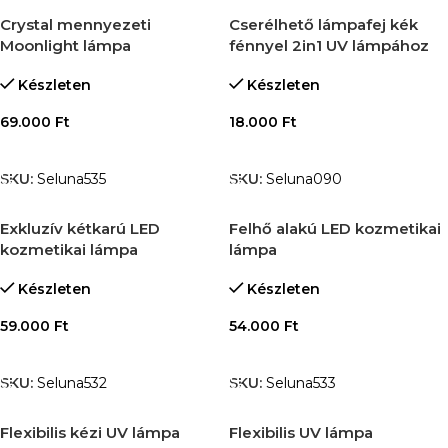
Crystal mennyezeti
Cserélhető lámpafej kék
Moonlight lámpa
fénnyel 2in1 UV lámpához
Készleten
Készleten
69.000
Ft
18.000
Ft
OPCIÓK VÁLASZTÁSA
KOSÁRBA TESZEM
SKU:
Seluna535
SKU:
Seluna090
Exkluzív kétkarú LED
Felhő alakú LED kozmetikai
kozmetikai lámpa
lámpa
Készleten
Készleten
59.000
Ft
54.000
Ft
OPCIÓK VÁLASZTÁSA
OPCIÓK VÁLASZTÁSA
SKU:
Seluna532
SKU:
Seluna533
Flexibilis kézi UV lámpa
Flexibilis UV lámpa