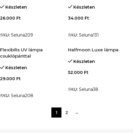
Készleten
Készleten
26.000
Ft
34.000
Ft
KOSÁRBA TESZEM
OPCIÓK VÁLASZTÁSA
SKU:
Seluna209
SKU:
Seluna131
Flexibilis UV lámpa
Halfmoon Luxe lámpa
csuklópánttal
Készleten
Készleten
52.000
Ft
29.000
Ft
OPCIÓK VÁLASZTÁSA
KOSÁRBA TESZEM
SKU:
Seluna38
SKU:
Seluna208
1
2
→