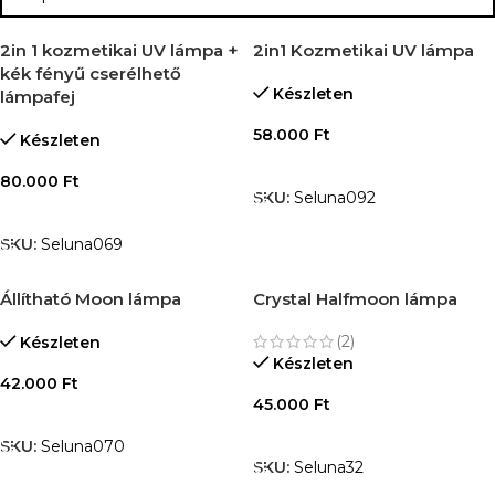
2in 1 kozmetikai UV lámpa +
2in1 Kozmetikai UV lámpa
kék fényű cserélhető
Készleten
lámpafej
58.000
Ft
Készleten
KOSÁRBA TESZEM
80.000
Ft
SKU:
Seluna092
KOSÁRBA TESZEM
SKU:
Seluna069
Állítható Moon lámpa
Crystal Halfmoon lámpa
(2)
Készleten
Készleten
42.000
Ft
45.000
Ft
KOSÁRBA TESZEM
OPCIÓK VÁLASZTÁSA
SKU:
Seluna070
SKU:
Seluna32