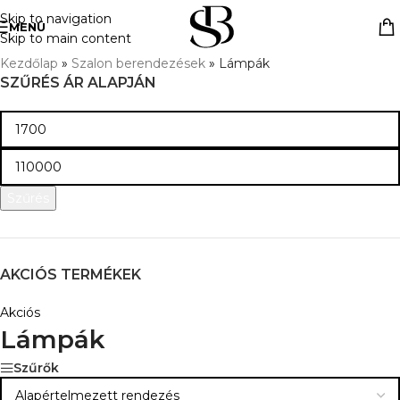
Skip to navigation
MENÜ
Skip to main content
Kezdőlap
»
Szalon berendezések
»
Lámpák
SZŰRÉS ÁR ALAPJÁN
Szűrés
AKCIÓS TERMÉKEK
Akciós
Lámpák
Szűrők