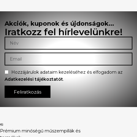
Akciók, kuponok és újdonságok...
Iratkozz fel hírlevelünkre!
Hozzájárulok adataim kezeléséhez és elfogadom az
Adatkezelési tájékoztatót
.
Feliratkozás
Prémium minőségű műszempillák és