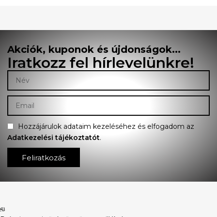
Akciók, kuponok és újdonságok...
Iratkozz fel hírlevelünkre!
Hozzájárulok adataim kezeléséhez és elfogadom az
Adatkezelési tájékoztatót
.
Feliratkozás