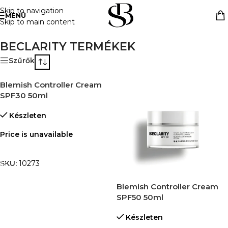
Skip to navigation
MENÜ
Skip to main content
Kezdőlap
»
SummeCosmetics
»
BECLARITY TERMÉKEK
BECLARITY TERMÉKEK
Szűrők
Blemish Controller Cream
SPF30 50ml
Készleten
Price is unavailable
TOVÁBB OLVASOM
SKU:
10273
Blemish Controller Cream
SPF50 50ml
Készleten