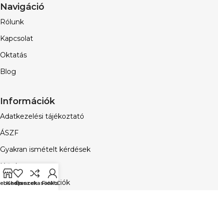
Navigáció
Rólunk
Kapcsolat
Oktatás
Blog
Információk
Adatkezelési tájékoztató
ÁSZF
Gyakran ismételt kérdések
Hűségprogram
Vásárlási információk
ebshop
Kedvencek
Összehasonlítás
Fiókom
Email