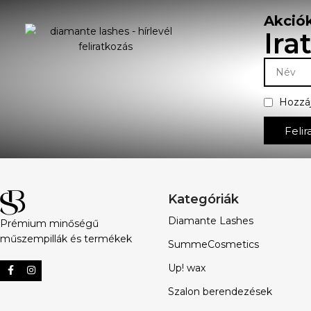
Akciók
Ira
Hozzá
Felir
Kategóriák
Diamante Lashes
Prémium minőségű
műszempillák és termékek
SummeCosmetics
Up! wax
Szalon berendezések