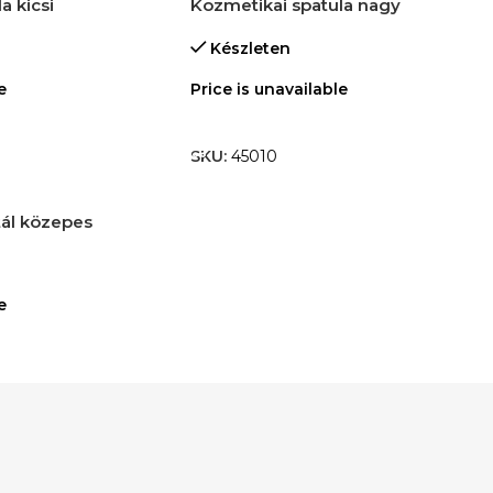
a kicsi
Kozmetikai spatula nagy
Készleten
e
Price is unavailable
M
TOVÁBB OLVASOM
SKU:
45010
ál közepes
e
M