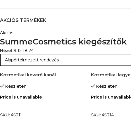
AKCIÓS TERMÉKEK
Akciós
SummeCosmetics kiegészítők
Nézet
9
12
18
24
Kozmetikai keverő kanál
Kozmetikai legyez
Készleten
Készleten
Price is unavailable
Price is unavailabl
TOVÁBB OLVASOM
TOVÁBB OLVASO
SKU:
45011
SKU:
45014