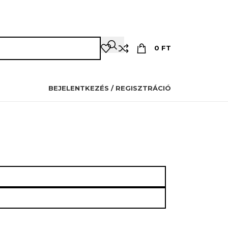
OZMETIKUSOKNAK
PILLÁSOKNAK
OKTATÁS
KAPCSOLAT
0
FT
BEJELENTKEZÉS / REGISZTRÁCIÓ