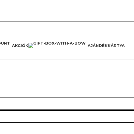
RÓLUNK
HŰSÉGPROGRAM
K
AKCIÓK
AJÁNDÉKKÁRTYA