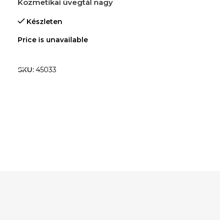
Kozmetikai üvegtál nagy
Készleten
Price is unavailable
TOVÁBB OLVASOM
SKU:
45033