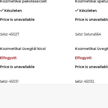
Kozmetikai pakolásecset
Kozmetikai spatul
Készleten
Készleten
Price is unavailable
Price is unavailabl
TOVÁBB OLVASOM
TOVÁBB OLVASO
SKU:
45027
SKU:
Seluna564
Kozmetikai üvegtál kicsi
Kozmetikai üvegt
Elfogyott
Elfogyott
Price is unavailable
Price is unavailabl
TOVÁBB OLVASOM
TOVÁBB OLVASO
SKU:
45031
SKU:
45032