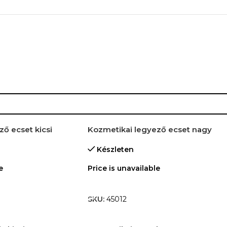
ő ecset kicsi
Kozmetikai legyező ecset nagy
Készleten
e
Price is unavailable
M
TOVÁBB OLVASOM
SKU:
45012