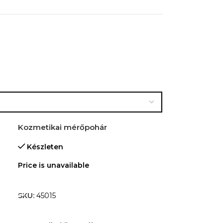
Kozmetikai mérőpohár
Készleten
Price is unavailable
TOVÁBB OLVASOM
SKU:
45015