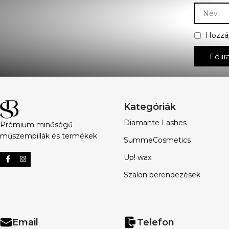
Hozzá
Felir
Kategóriák
Diamante Lashes
Prémium minőségű
műszempillák és termékek
SummeCosmetics
Up! wax
Szalon berendezések
Email
Telefon