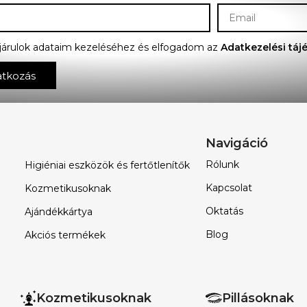
járulok adataim kezeléséhez és elfogadom az
Adatkezelési táj
atkozás
Navigáció
Rólunk
Higiéniai eszközök és fertőtlenítők
Kapcsolat
Kozmetikusoknak
Oktatás
Ajándékkártya
Blog
Akciós termékek
Kozmetikusoknak
Pillásoknak