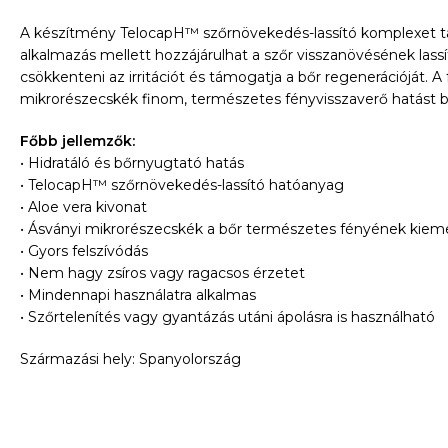
A készítmény TelocapH™ szőrnövekedés-lassító komplexet t
alkalmazás mellett hozzájárulhat a szőr visszanövésének lassí
csökkenteni az irritációt és támogatja a bőr regenerációját. A
mikrorészecskék finom, természetes fényvisszaverő hatást bi
Főbb jellemzők:
• Hidratáló és bőrnyugtató hatás
• TelocapH™ szőrnövekedés-lassító hatóanyag
• Aloe vera kivonat
• Ásványi mikrorészecskék a bőr természetes fényének kiem
• Gyors felszívódás
• Nem hagy zsíros vagy ragacsos érzetet
• Mindennapi használatra alkalmas
• Szőrtelenítés vagy gyantázás utáni ápolásra is használható
Származási hely: Spanyolország