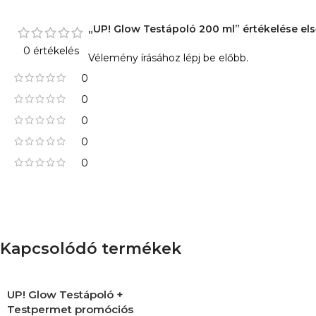
„UP! Glow Testápoló 200 ml” értékelése el
0 értékelés
Vélemény írásához
lépj be
előbb.
0
0
0
0
0
Kapcsolódó termékek
UP! Glow Testápoló +
Testpermet promóciós