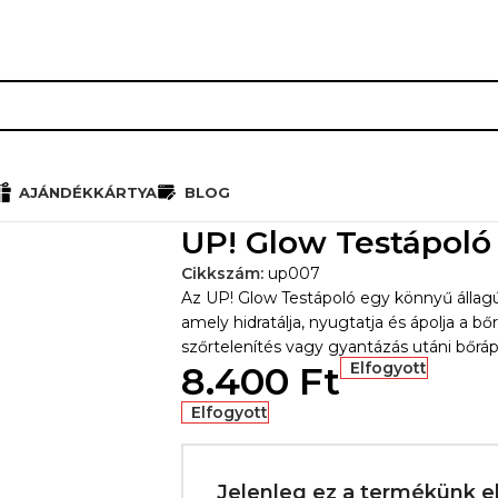
RÓLUNK
HŰSÉGPROGRAM
K
AJÁNDÉKKÁRTYA
BLOG
olók
»
UP! Glow Testápoló 200 ml
UP! Glow Testápoló
Cikkszám:
up007
Az UP! Glow Testápoló egy könnyű állagú
amely hidratálja, nyugtatja és ápolja a b
szőrtelenítés vagy gyantázás utáni bőrápol
8.400
Ft
Elfogyott
Elfogyott
Jelenleg ez a termékünk e