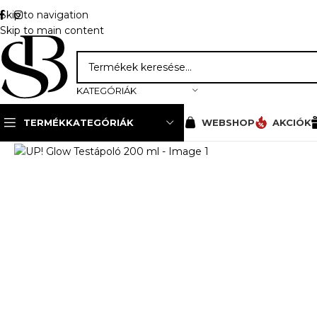
Skip to navigation
Skip to main content
KATEGÓRIÁK
TERMÉKKATEGÓRIÁK
WEBSHOP
AKCIÓK
Kezdőlap
»
Webshop
»
Up! wax
»
Gyantázás elő- és utóáp