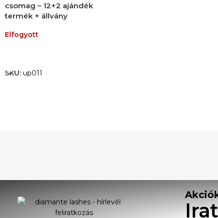
csomag – 12+2 ajándék
termék + állvány
Elfogyott
TOVÁBB OLVASOM
SKU:
up011
Akciók
Ira