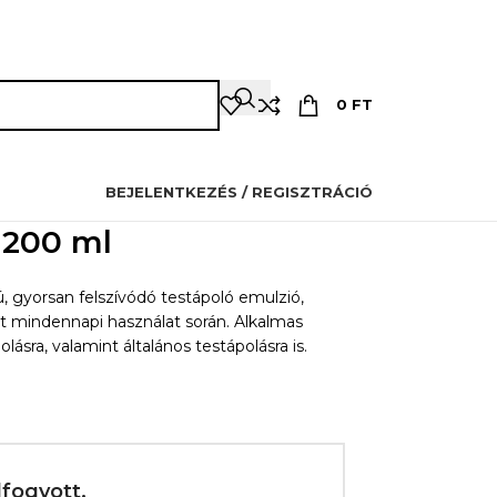
OZMETIKUSOKNAK
PILLÁSOKNAK
OKTATÁS
KAPCSOLAT
0
FT
BEJELENTKEZÉS / REGISZTRÁCIÓ
 200 ml
, gyorsan felszívódó testápoló emulzió,
őrt mindennapi használat során. Alkalmas
ásra, valamint általános testápolásra is.
lfogyott.