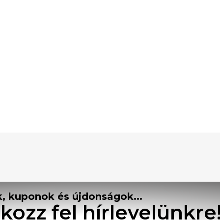
, kuponok és újdonságok...
tkozz fel hírlevelünkre