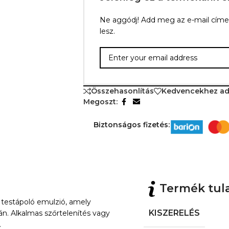
Ne aggódj! Add meg az e-mail címed,
lesz.
Összehasonlítás
Kedvencekhez a
Megoszt:
Biztonságos fizetés:
Termék tul
 testápoló emulzió, amely
KISZERELÉS
rán. Alkalmas szőrtelenítés vagy
.