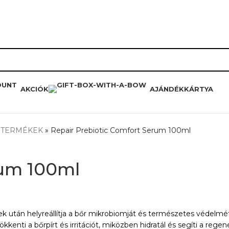
RÓLUNK
HŰSÉGPROGRAM
K
AKCIÓK
AJÁNDÉKKÁRTYA
 TERMÉKEK
»
Repair Prebiotic Comfort Serum 100ml
rum 100ml
k után helyreállítja a bőr mikrobiomját és természetes védelmét
enti a bőrpírt és irritációt, miközben hidratál és segíti a regene