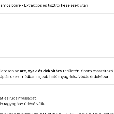
jlamos bőrre • Extrakciós és tisztító kezelések után
nletesen az
arc, nyak és dekoltázs
területén, finom masszírozó
erápiás üzemmódban) a jobb hatóanyag-felszívódás érdekében.
át és rugalmasságát.
ín ragyogóan üdévé válik.