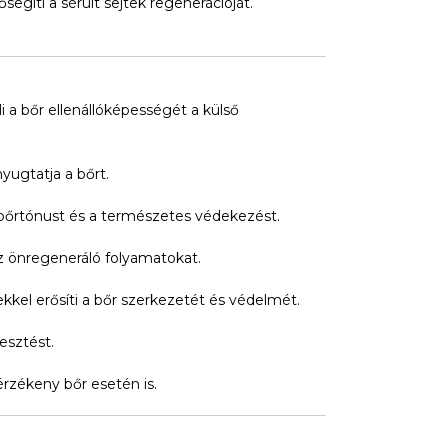
segíti a sérült sejtek regenerációját.
 a bőr ellenállóképességét a külső
yugtatja a bőrt.
 bőrtónust és a természetes védekezést.
az önregeneráló folyamatokat.
kel erősíti a bőr szerkezetét és védelmét.
esztést.
érzékeny bőr esetén is.