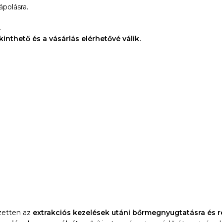
ápolásra.
.
inthető és a vásárlás elérhetővé válik.
ezetten az
extrakciós kezelések utáni bőrmegnyugtatásra és r