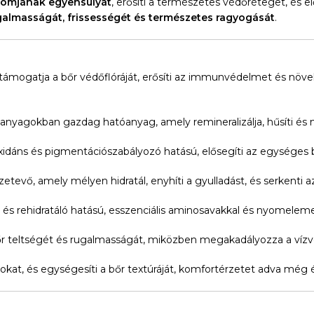
obiomjának egyensúlyát
, erősíti a természetes védőréteget, és elő
ugalmasságát, frissességét és természetes ragyogását
.
mogatja a bőr védőflóráját, erősíti az immunvédelmet és növeli
i anyagokban gazdag hatóanyag, amely remineralizálja, hűsíti és n
xidáns és pigmentációszabályozó hatású, elősegíti az egységes
etevő, amely mélyen hidratál, enyhíti a gyulladást, és serkenti 
és rehidratáló hatású, esszenciális aminosavakkal és nyomelemek
 bőr teltségét és rugalmasságát, miközben megakadályozza a vízv
usokat, és egységesíti a bőr textúráját, komfortérzetet adva még 