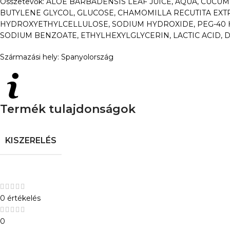
Összetevők: ALOE BARBADENSIS LEAF JUICE, AQUA, CUCU
BUTYLENE GLYCOL, GLUCOSE, CHAMOMILLA RECUTITA EXT
HYDROXYETHYLCELLULOSE, SODIUM HYDROXIDE, PEG-40 
SODIUM BENZOATE, ETHYLHEXYLGLYCERIN, LACTIC ACID, 
Származási hely: Spanyolország
Termék tulajdonságok
KISZERELÉS
0 értékelés
0