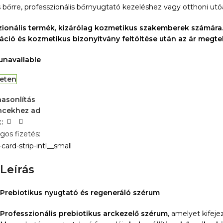
 bőrre, professzionális bőrnyugtató kezeléshez vagy otthoni utó
zionális termék, kizárólag kozmetikus szakemberek számára
áció és kozmetikus bizonyítvány feltöltése után az ár megtek
 unavailable
leten
asonlítás
ncekhez ad
:
gos fizetés:
Leírás
Prebiotikus nyugtató és regeneráló szérum
Professzionális prebiotikus arckezelő szérum
, amelyet kifej