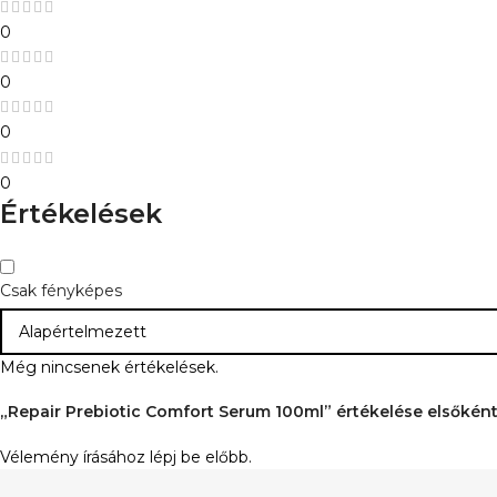
0
0
0
0
Értékelések
Csak fényképes
Még nincsenek értékelések.
„Repair Prebiotic Comfort Serum 100ml” értékelése elsőkén
Vélemény írásához
lépj be
előbb.