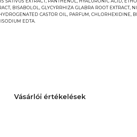
MIS SATIVUS EXTRACT, PANTHENOL, HYALURONIC ACID, ET
RACT, BISABOLOL, GLYCYRRHIZA GLABRA ROOT EXTRACT, 
HYDROGENATED CASTOR OIL, PARFUM, CHLORHEXIDINE, B
DISODIUM EDTA.
Vásárlói értékelések