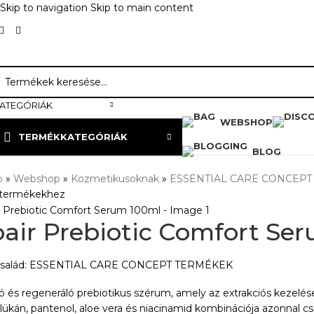
Skip to navigation
Skip to main content
ATEGÓRIÁK
WEBSHOP
TERMÉKKATEGÓRIÁK
BLOG
p
»
Webshop
»
Kozmetikusoknak
»
ESSENTIAL CARE CONCEPT
a termékekhez
air Prebiotic Comfort Se
család: ESSENTIAL CARE CONCEPT TERMÉKEK
 és regeneráló prebiotikus szérum, amely az extrakciós kezelése
ükán, pantenol, aloe vera és niacinamid kombinációja azonnal csökk