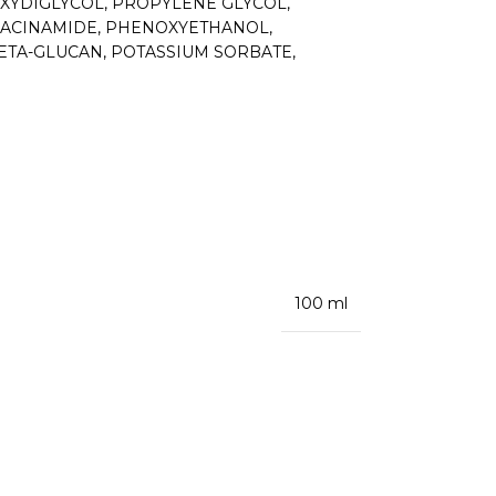
HOXYDIGLYCOL, PROPYLENE GLYCOL,
NIACINAMIDE, PHENOXYETHANOL,
ETA-GLUCAN, POTASSIUM SORBATE,
100 ml