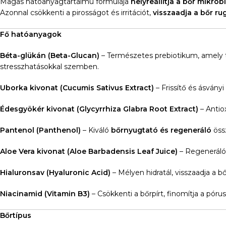
Magas hatóanyagtartalmú formulája
helyreállítja a bőr mikr
Azonnal csökkenti a pirosságot és irritációt,
visszaadja a bőr r
Fő hatóanyagok
Béta-glükán (Beta-Glucan)
– Természetes prebiotikum, amely tá
stresszhatásokkal szemben.
Uborka kivonat (Cucumis Sativus Extract)
– Frissítő és ásvány
Édesgyökér kivonat (Glycyrrhiza Glabra Root Extract)
– Antio
Pantenol (Panthenol)
– Kiváló
bőrnyugtató és regeneráló
össz
Aloe Vera kivonat (Aloe Barbadensis Leaf Juice)
– Regeneráló 
Hialuronsav (Hyaluronic Acid)
– Mélyen hidratál, visszaadja a
Niacinamid (Vitamin B3)
– Csökkenti a bőrpírt, finomítja a pór
Bőrtípus