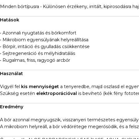
Minden bőrtípusra • Különösen érzékeny, irritált, kipirosodásra ha
Hatások
• Azonnali nyugtatás és bőrkomfort
• Mikrobiom egyensúlyának helyreállítása
• Bőrpír, irritáció és gyulladás csökkentése
• Sejtregeneráció és mélyhidratálás
• Rugalmas, friss, ragyogó arcbőr
Használat
Vigyél fel
kis mennyiséget
a tenyeredbe, majd oszlasd el egye
Szükség esetén
elektroporációval
is bevihető (kék fény fotot
Eredmény
A bőr azonnal megnyugszik, visszanyeri természetes egyensúly
A mikrobiom helyreáll, a bőr védőrétege megerősödik, és a felsz