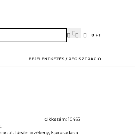
OZMETIKUSOKNAK
PILLÁSOKNAK
OKTATÁS
KAPCSOLAT
0
FT
BEJELENTKEZÉS / REGISZTRÁCIÓ
Cikkszám:
10465
.
rációt. Ideális érzékeny, kipirosodásra