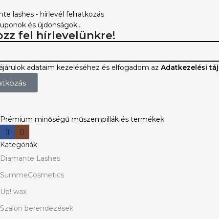
kuponok és újdonságok...
ozz fel hírlevelünkre!
járulok adataim kezeléséhez és elfogadom az
Adatkezelési tá
ratkozás
Prémium minőségű műszempillák és termékek
Kategóriák
Diamante Lashes
SummeCosmetics
Up! wax
Szalon berendezések