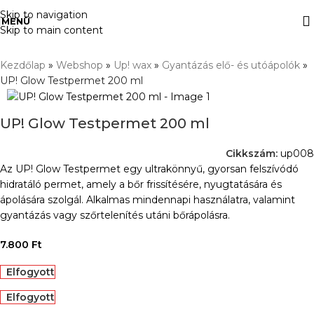
Skip to navigation
MENÜ
Skip to main content
Kezdőlap
»
Webshop
»
Up! wax
»
Gyantázás elő- és utóápolók
»
UP! Glow Testpermet 200 ml
UP! Glow Testpermet 200 ml
Cikkszám:
up008
Az UP! Glow Testpermet egy ultrakönnyű, gyorsan felszívódó
hidratáló permet, amely a bőr frissítésére, nyugtatására és
ápolására szolgál. Alkalmas mindennapi használatra, valamint
gyantázás vagy szőrtelenítés utáni bőrápolásra.
7.800
Ft
Elfogyott
Elfogyott