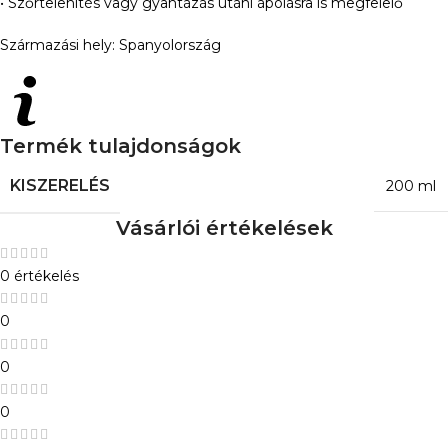
• Szőrtelenítés vagy gyantázás utáni ápolásra is megfelelő
Származási hely: Spanyolország
Termék tulajdonságok
KISZERELÉS
200 ml
Vásárlói értékelések
0 értékelés
0
0
0