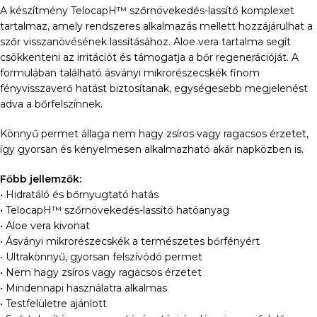
A készítmény TelocapH™ szőrnövekedés-lassító komplexet
tartalmaz, amely rendszeres alkalmazás mellett hozzájárulhat a
szőr visszanövésének lassításához. Aloe vera tartalma segít
csökkenteni az irritációt és támogatja a bőr regenerációját. A
formulában található ásványi mikrorészecskék finom
fényvisszaverő hatást biztosítanak, egységesebb megjelenést
adva a bőrfelszínnek.
Könnyű permet állaga nem hagy zsíros vagy ragacsos érzetet,
így gyorsan és kényelmesen alkalmazható akár napközben is.
Főbb jellemzők:
• Hidratáló és bőrnyugtató hatás
• TelocapH™ szőrnövekedés-lassító hatóanyag
• Aloe vera kivonat
• Ásványi mikrorészecskék a természetes bőrfényért
• Ultrakönnyű, gyorsan felszívódó permet
• Nem hagy zsíros vagy ragacsos érzetet
• Mindennapi használatra alkalmas
• Testfelületre ajánlott