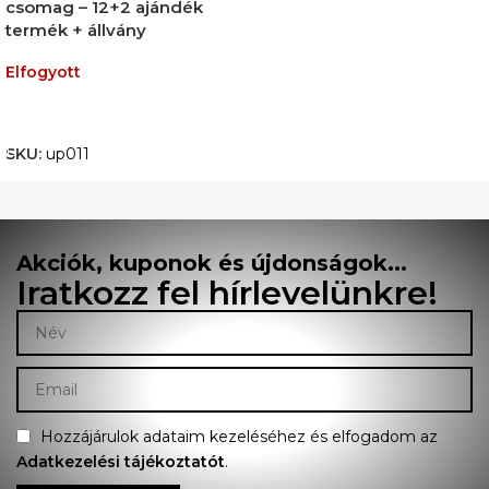
csomag – 12+2 ajándék
termék + állvány
Elfogyott
TOVÁBB OLVASOM
SKU:
up011
Akciók, kuponok és újdonságok...
Iratkozz fel hírlevelünkre!
Hozzájárulok adataim kezeléséhez és elfogadom az
Adatkezelési tájékoztatót
.