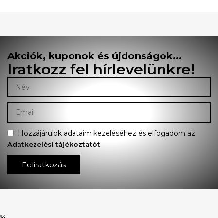
Akciók, kuponok és újdonságok...
Iratkozz fel hírlevelünkre!
Hozzájárulok adataim kezeléséhez és elfogadom az
Adatkezelési tájékoztatót
.
Feliratkozás