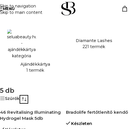
Skip to navigation
MENÜ
Skip to main content
Kezdőlap
»
5 db
Diamante Lashes
221 termék
Ajándékkártya
1 termék
5 db
Szűrők
46 Revitalising Illuminating
Bradolife fertőtlenítő kendő
Hydrogel Mask 5db
Készleten