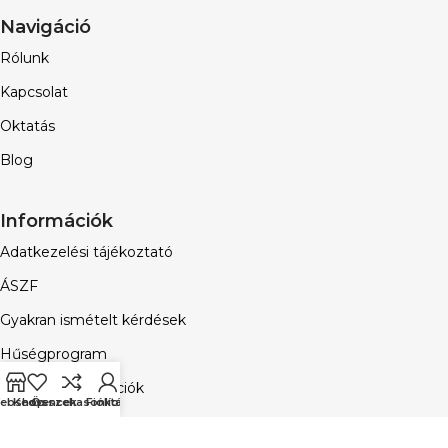
Navigáció
Rólunk
Kapcsolat
Oktatás
Blog
Információk
Adatkezelési tájékoztató
ÁSZF
Gyakran ismételt kérdések
Hűségprogram
Vásárlási információk
ebshop
Kedvencek
Összehasonlítás
Fiókom
Email