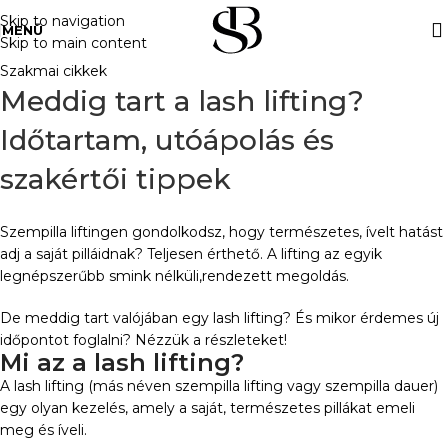
Skip to navigation
MENÜ
Skip to main content
Szakmai cikkek
Meddig tart a lash lifting?
Időtartam, utóápolás és
szakértői tippek
Szempilla liftingen gondolkodsz, hogy természetes, ívelt hatást
adj a saját pilláidnak? Teljesen érthető. A lifting az egyik
legnépszerűbb smink nélküli,rendezett megoldás.
De meddig tart valójában egy lash lifting? És mikor érdemes új
időpontot foglalni? Nézzük a részleteket!
Mi az a lash lifting?
A lash lifting (más néven szempilla lifting vagy szempilla dauer)
egy olyan kezelés, amely a saját, természetes pillákat emeli
meg és íveli.