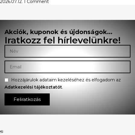
2026.07.12.
1 Comment
Akciók, kuponok és újdonságok...
Iratkozz fel hírlevelünkre!
Hozzájárulok adataim kezeléséhez és elfogadom az
Adatkezelési tájékoztatót
.
Feliratkozás