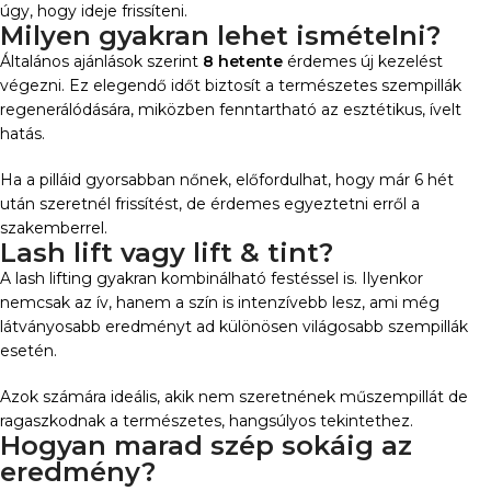
úgy, hogy ideje frissíteni.
Milyen gyakran lehet ismételni?
Általános ajánlások szerint
8 hetente
érdemes új kezelést
végezni. Ez elegendő időt biztosít a természetes szempillák
regenerálódására, miközben fenntartható az esztétikus, ívelt
hatás.
Ha a pilláid gyorsabban nőnek, előfordulhat, hogy már 6 hét
után szeretnél frissítést, de érdemes egyeztetni erről a
szakemberrel.
Lash lift vagy lift & tint?
A lash lifting gyakran kombinálható festéssel is. Ilyenkor
nemcsak az ív, hanem a szín is intenzívebb lesz, ami még
látványosabb eredményt ad különösen világosabb szempillák
esetén.
Azok számára ideális, akik nem szeretnének műszempillát de
ragaszkodnak a természetes, hangsúlyos tekintethez.
Hogyan marad szép sokáig az
eredmény?