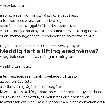
A kezelés során:
a stylist a szemformához illő szilikon ívet választ
a természetes pillákat erre az ívre rögzíti
speciális hatóanyaggal fixálja a kiválasztott ívet
Az eredmény ezáltal nyitottabb tekintet és optikailag hosszabb
pillák, szempillagöndörítő és mindennapi spirálozás nélkül!
Egy kezelés általában 45-60 percet vesz igénybe.
Meddig tart a lifting eredménye?
A legtöbb esetben a lash lifting
6-8 hétig
tart.
Az időtartam függ:
a természetes szempillák növekedési ciklusától
az otthoni ápolástól
a szálak vastagságától és erősségétől
Mivel a saját pilláid folyamatosan cserélődnek, ahogy kihullanak
és újak nőnek helyettük, az ívelt hatás értelemszerűen
fokozatosan csökken. De a legtöbben a 6-7. hét környékén érzik