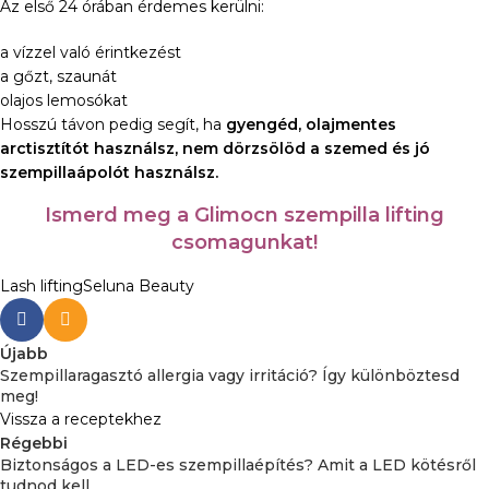
Az első 24 órában érdemes kerülni:
a vízzel való érintkezést
a gőzt, szaunát
olajos lemosókat
Hosszú távon pedig segít, ha
gyengéd, olajmentes
arctisztítót használsz, nem dörzsölöd a szemed és jó
szempillaápolót használsz.
Ismerd meg a Glimocn szempilla lifting
csomagunkat!
Lash lifting
Seluna Beauty
Újabb
Szempillaragasztó allergia vagy irritáció? Így különböztesd
meg!
Vissza a receptekhez
Régebbi
Biztonságos a LED-es szempillaépítés? Amit a LED kötésről
tudnod kell