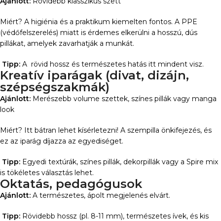
Ajánlott:
Rövidebb klasszikus szett
Miért? A higiénia és a praktikum kiemelten fontos. A PPE
(védőfelszerelés) miatt is érdemes elkerülni a hosszú, dús
pillákat, amelyek zavarhatják a munkát.
Tipp:
A rövid hossz és természetes hatás itt mindent visz.
Kreatív iparágak (divat, dizájn,
szépségszakmák)
Ajánlott:
Merészebb volume szettek, színes pillák vagy manga
look
Miért? Itt bátran lehet kísérletezni! A szempilla önkifejezés, és
ez az iparág díjazza az egyediséget.
Tipp:
Egyedi textúrák, színes pillák, dekorpillák vagy a Spire mix
is tökéletes választás lehet.
Oktatás, pedagógusok
Ajánlott:
A természetes, ápolt megjelenés elvárt.
Tipp:
Rövidebb hossz (pl. 8-11 mm), természetes ívek, és kis