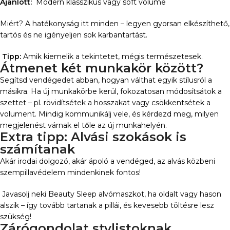
Ajánlott:
Modern klasszikus vagy soft volume
Miért? A hatékonyság itt minden – legyen gyorsan elkészíthető,
tartós és ne igényeljen sok karbantartást.
Tipp:
Amik kiemelik a tekintetet, mégis természetesek.
Átmenet két munkakör között?
Segítsd vendégedet abban, hogyan válthat egyik stílusról a
másikra. Ha új munkakörbe kerül, fokozatosan módosítsátok a
szettet – pl. rövidítsétek a hosszakat vagy csökkentsétek a
volument. Mindig kommunikálj vele, és kérdezd meg, milyen
megjelenést várnak el tőle az új munkahelyén.
Extra tipp: Alvási szokások is
számítanak
Akár irodai dolgozó, akár ápoló a vendéged, az alvás közbeni
szempillavédelem mindenkinek fontos!
Javasolj neki Beauty Sleep alvómaszkot, ha oldalt vagy hason
alszik – így tovább tartanak a pillái, és kevesebb töltésre lesz
szükség!
Zárógondolat stylistoknak