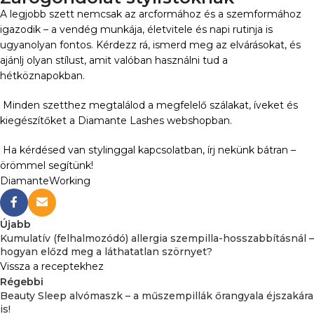
A legjobb szett nemcsak az arcformához és a szemformához
igazodik – a vendég munkája, életvitele és napi rutinja is
ugyanolyan fontos. Kérdezz rá, ismerd meg az elvárásokat, és
ajánlj olyan stílust, amit valóban használni tud a
hétköznapokban.
Minden szetthez megtalálod a megfelelő szálakat, íveket és
kiegészítőket a Diamante Lashes webshopban.
Ha kérdésed van stylinggal kapcsolatban, írj nekünk bátran –
örömmel segítünk!
Diamante
Working
Újabb
Kumulatív (felhalmozódó) allergia szempilla-hosszabbításnál –
hogyan előzd meg a láthatatlan szörnyet?
Vissza a receptekhez
Régebbi
Beauty Sleep alvómaszk – a műszempillák őrangyala éjszakára
is!