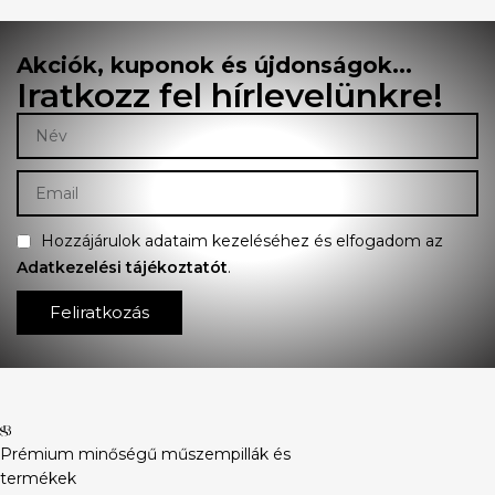
Akciók, kuponok és újdonságok...
Iratkozz fel hírlevelünkre!
Hozzájárulok adataim kezeléséhez és elfogadom az
Adatkezelési tájékoztatót
.
Feliratkozás
Prémium minőségű műszempillák és
termékek