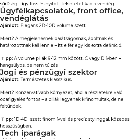
sűrűség – így friss és nyitott tekintetet kap a vendég.
Ügyfélkapcsolatok, front office,
vendéglátás
Ajánlott:
Elegáns 2D-10D volume szett
Miért? A megjelenésnek barátságosnak, ápoltnak és
határozottnak kell lennie – itt elfér egy kis extra definíció.
Tipp:
A volume pillák 9-12 mm között, C vagy D ívben –
hangsúlyos, de nem túlzás.
Jogi és pénzügyi szektor
Ajánlott:
Természetes klasszikus.
Miért? Konzervatívabb környezet, ahol a részletekre való
odafigyelés fontos – a pillák legyenek kifinomultak, de ne
feltűnőek.
Tipp:
1D-4D szett finom ívvel és precíz stylinggal, közepes
hosszúságban.
Tech iparágak