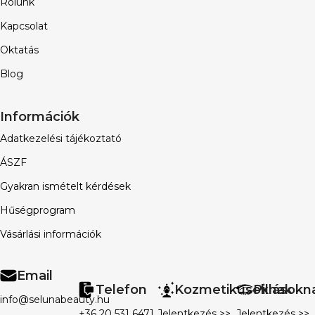
Rólunk
Kapcsolat
Oktatás
Blog
Információk
Adatkezelési tájékoztató
ÁSZF
Gyakran ismételt kérdések
Hűségprogram
Vásárlási információk
Email
Telefon
Kozmetikusoknak
Pillásokn
info@selunabeauty.hu
+36 20 531 6471
Jelentkezés >>
Jelentkezés >>