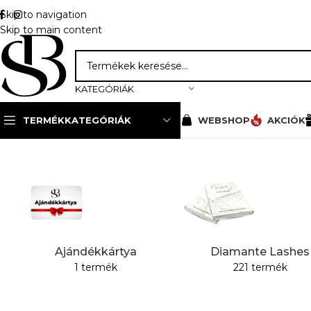
Skip to navigation
Skip to main content
KATEGÓRIÁK
TERMÉKKATEGÓRIÁK
WEBSHOP
AKCIÓK
Kezdőlap
»
Ezüst-fekete
Összesen 1 találat
Ajándékkártya
Diamante Lashes
1 termék
221 termék