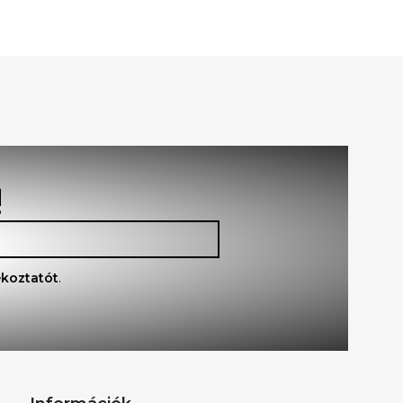
!
ékoztatót
.