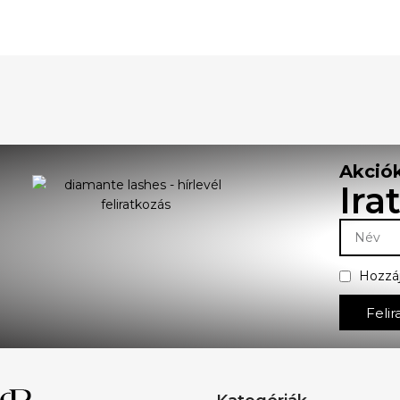
Akciók
Ira
Hozzá
Felir