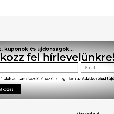
, kuponok és újdonságok...
tkozz fel hírlevelünkre
járulok adataim kezeléséhez és elfogadom az
Adatkezelési táj
atkozás