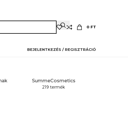
OZMETIKUSOKNAK
PILLÁSOKNAK
OKTATÁS
KAPCSOLAT
0
FT
BEJELENTKEZÉS / REGISZTRÁCIÓ
nak
SummeCosmetics
219 termék
Szalon Beren
56 term