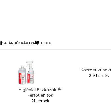
RÓLUNK
HŰSÉGPROGRAM
K
AJÁNDÉKKÁRTYA
BLOG
Kozmetikusok
219 termék
Higiéniai Eszközök És
Fertőtlenítők
21 termék