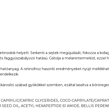
etinoidok helyett. Serkenti a sejtek megújulását, fokozza a kolla
 és faggyúszabályozó hatású. Gátolja a melanintermelést, ezzel h
hatóanyag. A retinolhoz hasonló eredményeket nyújt mellékhatáso
rendelkezik.
tkárosító szabad gyökökkel szemben, ezáltal lassítva a bőrörege
L, CAPRYLIC/CAPRIC GLYCERIDES, COCO-CAPRYLATE/CAPRA
SEED OIL, ACETYL HEXAPEPTIDE-51 AMIDE, BELLIS PEREN