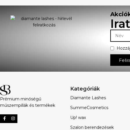
Akciók
Ira
Hozzá
Felir
Kategóriák
Diamante Lashes
Prémium minőségű
műszempillák és termékek
SummeCosmetics
Up! wax
Szalon berendezések