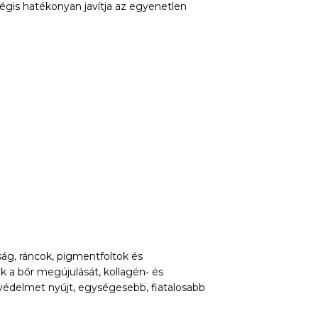
mégis hatékonyan javítja az egyenetlen
ság, ráncok, pigmentfoltok és
k a bőr megújulását, kollagén‑ és
védelmet nyújt, egységesebb, fiatalosabb