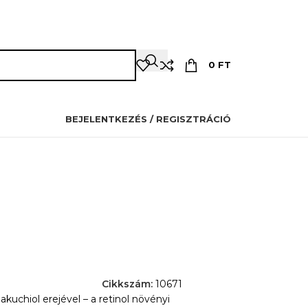
OZMETIKUSOKNAK
PILLÁSOKNAK
OKTATÁS
KAPCSOLAT
0
FT
BEJELENTKEZÉS / REGISZTRÁCIÓ
Cikkszám:
10671
hiol erejével – a retinol növényi