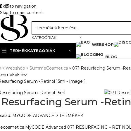
Skip to navigation
Skip to main content
KATEGÓRIÁK
WEBSHOP
TERMÉKKATEGÓRIÁK
BLOG
p
»
Webshop
»
SummeCosmetics
»
071 Resurfacing Serum -Reti
a termékekhez
 Resurfacing Serum -Retin
család: MYCODE ADVANCED TERMÉKEK
cosmetics MyCODE Advanced 071 RESURFACING – RETINOL egy bő