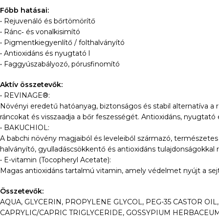
Főbb hatásai:
• Rejuvenáló és bőrtömörítő
• Ránc‑ és vonalkisimító
• Pigmentkiegyenlítő / folthalványító
• Antioxidáns és nyugtató l
• Faggyúszabályozó, pórusfinomító
Aktív összetevők:
• REVINAGE®:
Növényi eredetű hatóanyag, biztonságos és stabil alternatíva a r
ráncokat és visszaadja a bőr feszességét. Antioxidáns, nyugtató
• BAKUCHIOL:
A babchi növény magjaiból és leveleiből származó, természetes 
halványító, gyulladáscsökkentő és antioxidáns tulajdonságokkal 
• E-vitamin (Tocopheryl Acetate):
Magas antioxidáns tartalmú vitamin, amely védelmet nyújt a sej
Összetevők:
AQUA, GLYCERIN, PROPYLENE GLYCOL, PEG-35 CASTOR OI
CAPRYLIC/CAPRIC TRIGLYCERIDE, GOSSYPIUM HERBACEUM 