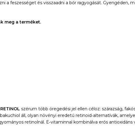
fokozni a feszességet és visszaadni a bőr ragyogását. Gyengéden, 
ák meg a terméket.
 RETINOL
szérum több öregedési jel ellen céloz: szárazság, fakó
uchiol áll, olyan növényi eredetű retinoid‑alternatívák, amelye
ományos retinolnál. E‑vitaminnal kombinálva erős antioxidáns 