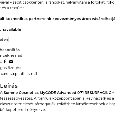
íváival – segít csökkenteni a ráncokat, halványítani a foltokat, 
 és a textúrát.
rált kozmetikus partnereink kedvezményes áron vásárolhatj
 unavailable
leten
hasonlítás
ncekhez ad
:
gos fizetés:
Leírás
A
Summe Cosmetics MyCODE Advanced 071 RESURFACING –
feszességvesztés. A formula középpontjában a Revinage® és a bak
elasztintermelését támogatják, miközben kíméletesebbek a hagy
bőrképet eredményezve.