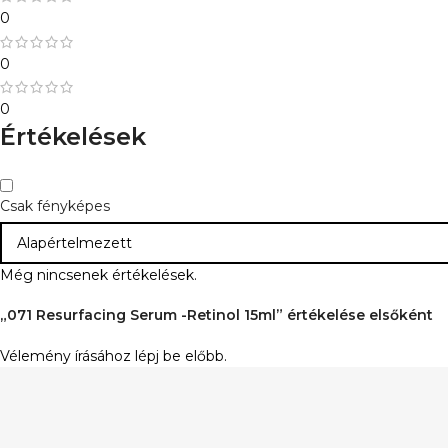
0
0
0
Értékelések
Csak fényképes
Még nincsenek értékelések.
„071 Resurfacing Serum -Retinol 15ml” értékelése elsőként
Vélemény írásához
lépj be
előbb.