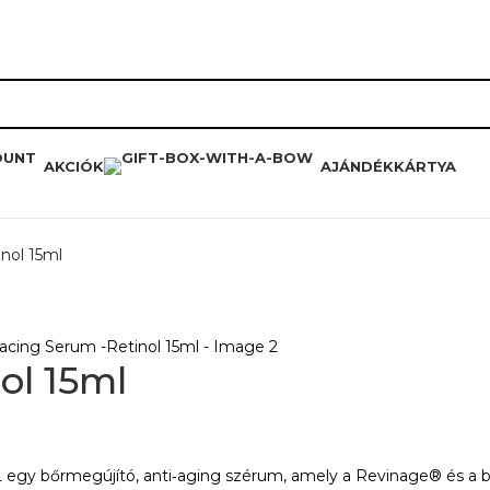
RÓLUNK
HŰSÉGPROGRAM
K
AKCIÓK
AJÁNDÉKKÁRTYA
nol 15ml
ol 15ml
rmegújító, anti‑aging szérum, amely a Revinage® és a bakuc