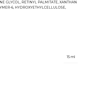
NE GLYCOL, RETINYL PALMITATE, XANTHAN
LYMER-6, HYDROXYETHYLCELLULOSE,
15 ml