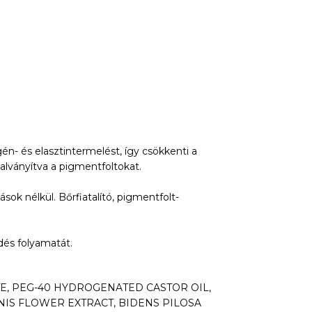
gén- és elasztintermelést, így csökkenti a
alványítva a pigmentfoltokat.
k nélkül. Bőrfiatalító, pigmentfolt-
dés folyamatát.
TE, PEG-40 HYDROGENATED CASTOR OIL,
NIS FLOWER EXTRACT, BIDENS PILOSA