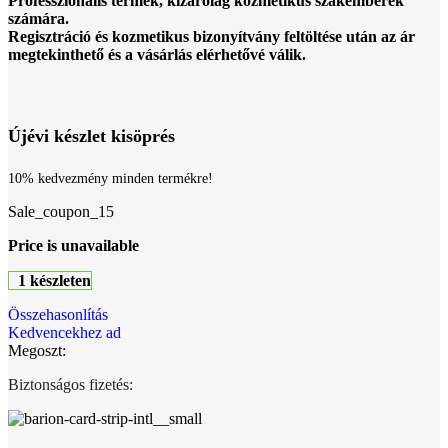
Professzionális termék, kizárólag kozmetikus szakemberek
számára.
Regisztráció és kozmetikus bizonyítvány feltöltése után az ár
megtekinthető és a vásárlás elérhetővé válik.
Újévi készlet kisöprés
10% kedvezmény minden termékre!
Sale_coupon_15
Price is unavailable
1 készleten
Összehasonlítás
Kedvencekhez ad
Megoszt:
Biztonságos fizetés: