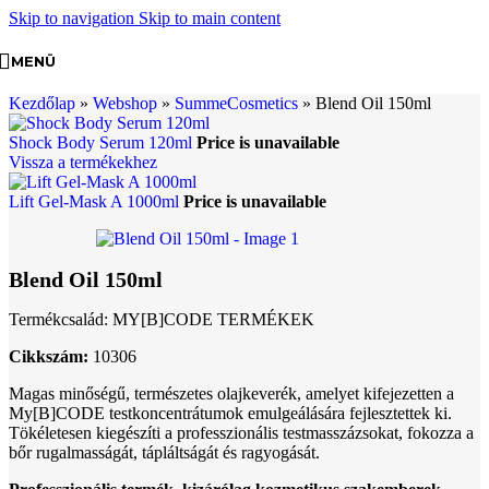
Skip to navigation
Skip to main content
MENÜ
Kezdőlap
»
Webshop
»
SummeCosmetics
»
Blend Oil 150ml
Shock Body Serum 120ml
Price is unavailable
Vissza a termékekhez
Lift Gel-Mask A 1000ml
Price is unavailable
Blend Oil 150ml
Termékcsalád: MY[B]CODE TERMÉKEK
Cikkszám:
10306
Magas minőségű, természetes olajkeverék, amelyet kifejezetten a
My[B]CODE testkoncentrátumok emulgeálására fejlesztettek ki.
Tökéletesen kiegészíti a professzionális testmasszázsokat, fokozza a
bőr rugalmasságát, tápláltságát és ragyogását.