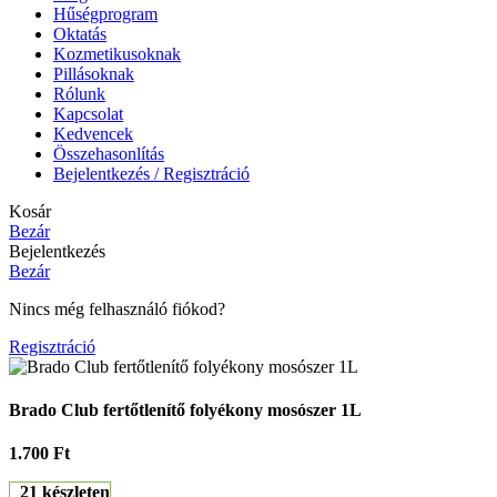
Hűségprogram
Oktatás
Kozmetikusoknak
Pillásoknak
Rólunk
Kapcsolat
Kedvencek
Összehasonlítás
Bejelentkezés / Regisztráció
Kosár
Bezár
Bejelentkezés
Bezár
Nincs még felhasználó fiókod?
Regisztráció
Brado Club fertőtlenítő folyékony mosószer 1L
1.700
Ft
21 készleten