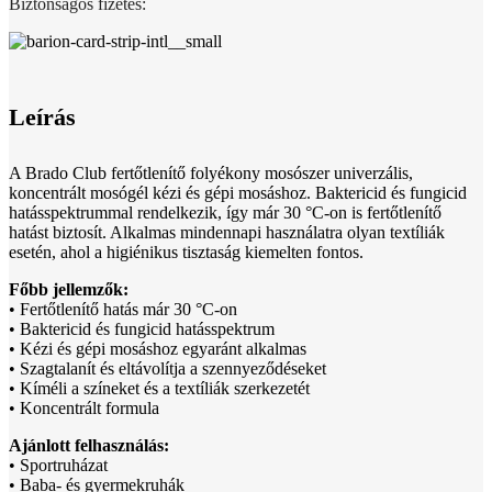
Biztonságos fizetés:
Leírás
A Brado Club fertőtlenítő folyékony mosószer univerzális,
koncentrált mosógél kézi és gépi mosáshoz. Baktericid és fungicid
hatásspektrummal rendelkezik, így már 30 °C-on is fertőtlenítő
hatást biztosít. Alkalmas mindennapi használatra olyan textíliák
esetén, ahol a higiénikus tisztaság kiemelten fontos.
Főbb jellemzők:
• Fertőtlenítő hatás már 30 °C-on
• Baktericid és fungicid hatásspektrum
• Kézi és gépi mosáshoz egyaránt alkalmas
• Szagtalanít és eltávolítja a szennyeződéseket
• Kíméli a színeket és a textíliák szerkezetét
• Koncentrált formula
Ajánlott felhasználás:
• Sportruházat
• Baba- és gyermekruhák