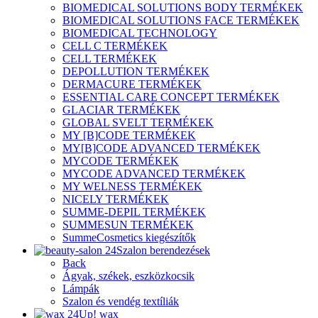
BIOMEDICAL SOLUTIONS BODY TERMÉKEK
BIOMEDICAL SOLUTIONS FACE TERMÉKEK
BIOMEDICAL TECHNOLOGY
CELL C TERMÉKEK
CELL TERMÉKEK
DEPOLLUTION TERMÉKEK
DERMACURE TERMÉKEK
ESSENTIAL CARE CONCEPT TERMÉKEK
GLACIAR TERMÉKEK
GLOBAL SVELT TERMÉKEK
MY [B]CODE TERMÉKEK
MY[B]CODE ADVANCED TERMÉKEK
MYCODE TERMÉKEK
MYCODE ADVANCED TERMÉKEK
MY WELNESS TERMÉKEK
NICELY TERMÉKEK
SUMME-DEPIL TERMÉKEK
SUMMESUN TERMÉKEK
SummeCosmetics kiegészítők
Szalon berendezések
Back
Ágyak, székek, eszközkocsik
Lámpák
Szalon és vendég textíliák
Up! wax