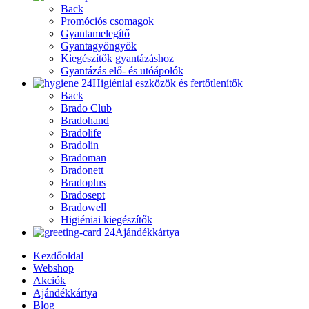
Back
Promóciós csomagok
Gyantamelegítő
Gyantagyöngyök
Kiegészítők gyantázáshoz
Gyantázás elő- és utóápolók
Higiéniai eszközök és fertőtlenítők
Back
Brado Club
Bradohand
Bradolife
Bradolin
Bradoman
Bradonett
Bradoplus
Bradosept
Bradowell
Higiéniai kiegészítők
Ajándékkártya
Kezdőoldal
Webshop
Akciók
Ajándékkártya
Blog