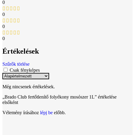
0
0
0
0
Értékelések
Szűrők törlése
Csak fényképes
Még nincsenek értékelések.
„Brado Club fertőtlenítő folyékony mosószer 1L” értékelése
elsőként
Vélemény írásához
lépj be
előbb.