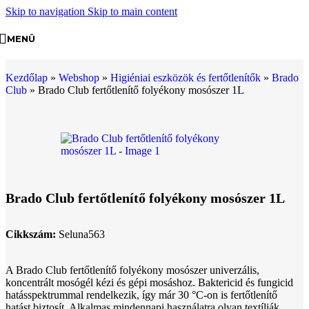
Skip to navigation
Skip to main content
MENÜ
Kezdőlap
»
Webshop
»
Higiéniai eszközök és fertőtlenítők
»
Brado
Club
»
Brado Club fertőtlenítő folyékony mosószer 1L
Brado Club fertőtlenítő folyékony mosószer 1L
Cikkszám:
Seluna563
A Brado Club fertőtlenítő folyékony mosószer univerzális,
koncentrált mosógél kézi és gépi mosáshoz. Baktericid és fungicid
hatásspektrummal rendelkezik, így már 30 °C-on is fertőtlenítő
hatást biztosít. Alkalmas mindennapi használatra olyan textíliák