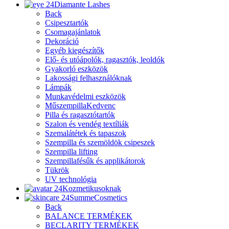
Diamante Lashes
Back
Csipesztartók
Csomagajánlatok
Dekoráció
Egyéb kiegészítők
Elő- és utóápolók, ragasztók, leoldók
Gyakorló eszközök
Lakossági felhasználóknak
Lámpák
Munkavédelmi eszközök
Műszempilla
Kedvenc
Pilla és ragasztótartók
Szalon és vendég textíliák
Szemalátétek és tapaszok
Szempilla és szemöldök csipeszek
Szempilla lifting
Szempillafésűk és applikátorok
Tükrök
UV technológia
Kozmetikusoknak
SummeCosmetics
Back
BALANCE TERMÉKEK
BECLARITY TERMÉKEK