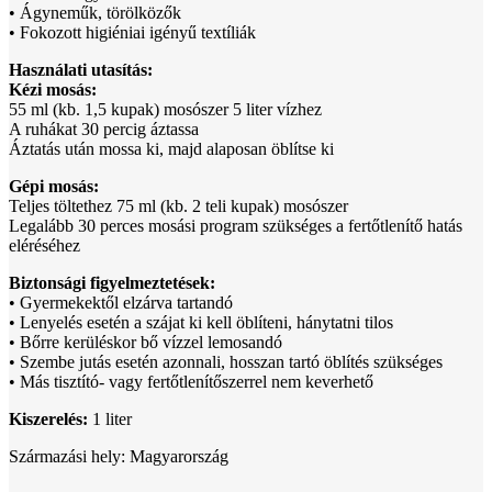
• Ágyneműk, törölközők
• Fokozott higiéniai igényű textíliák
Használati utasítás:
Kézi mosás:
55 ml (kb. 1,5 kupak) mosószer 5 liter vízhez
A ruhákat 30 percig áztassa
Áztatás után mossa ki, majd alaposan öblítse ki
Gépi mosás:
Teljes töltethez 75 ml (kb. 2 teli kupak) mosószer
Legalább 30 perces mosási program szükséges a fertőtlenítő hatás
eléréséhez
Biztonsági figyelmeztetések:
• Gyermekektől elzárva tartandó
• Lenyelés esetén a szájat ki kell öblíteni, hánytatni tilos
• Bőrre kerüléskor bő vízzel lemosandó
• Szembe jutás esetén azonnali, hosszan tartó öblítés szükséges
• Más tisztító- vagy fertőtlenítőszerrel nem keverhető
Kiszerelés:
1 liter
Származási hely: Magyarország