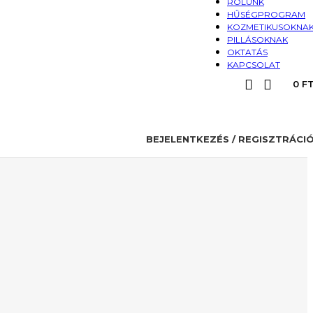
RÓLUNK
HŰSÉGPROGRAM
KOZMETIKUSOKNA
PILLÁSOKNAK
OKTATÁS
KAPCSOLAT
0
F
BEJELENTKEZÉS / REGISZTRÁCI