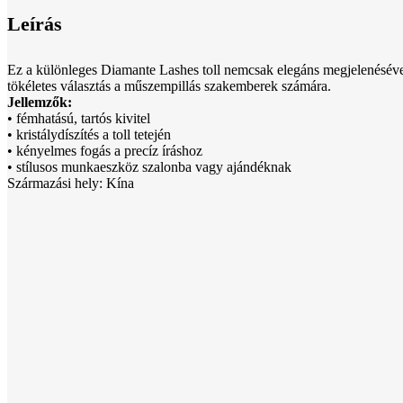
Leírás
Ez a különleges Diamante Lashes toll nemcsak elegáns megjelenésével hó
tökéletes választás a műszempillás szakemberek számára.
Jellemzők:
• fémhatású, tartós kivitel
• kristálydíszítés a toll tetején
• kényelmes fogás a precíz íráshoz
• stílusos munkaeszköz szalonba vagy ajándéknak
Származási hely: Kína