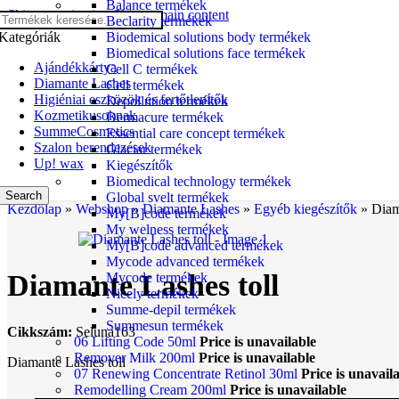
Balance termékek
Skip to navigation
Skip to main content
Beclarity termékek
Kategóriák
Biodemical solutions body termékek
Biomedical solutions face termékek
Ajándékkártya
Cell C termékek
Diamante Lashes
Cell termékek
Higiéniai eszközök és fertőtlenítők
Depollution termékek
Kozmetikusoknak
Dermacure termékek
SummeCosmetics
Essential care concept termékek
Szalon berendezések
Glaciar termékek
Up! wax
Kiegészítők
Biomedical technology termékek
Search
Global svelt termékek
Kezdőlap
»
Webshop
»
Diamante Lashes
»
Egyéb kiegészítők
»
Diam
My[B]code termékek
My welness termékek
My[B]code advanced termékek
Mycode advanced termékek
Diamante Lashes toll
Mycode termékek
Nicely termékek
Summe-depil termékek
Summesun termékek
Cikkszám:
Seluna163
06 Lifting Code 50ml
Price is unavailable
Remover Milk 200ml
Price is unavailable
Diamante Lashes toll
07 Renewing Concentrate Retinol 30ml
Price is unavail
Remodelling Cream 200ml
Price is unavailable