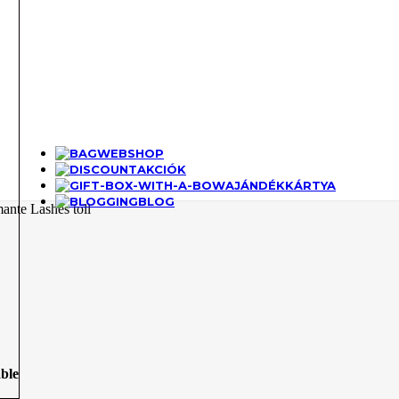
WEBSHOP
AKCIÓK
AJÁNDÉKKÁRTYA
BLOG
ante Lashes toll
able