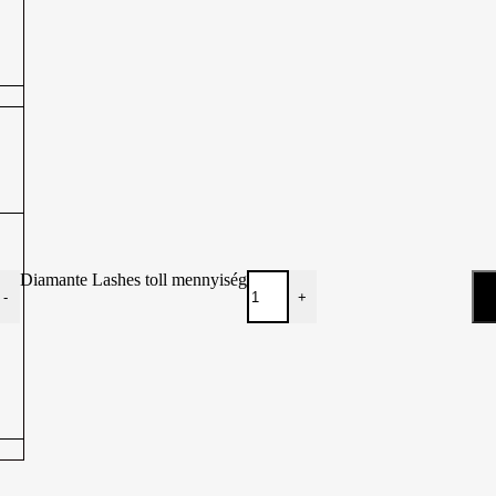
Diamante Lashes toll mennyiség
-
+