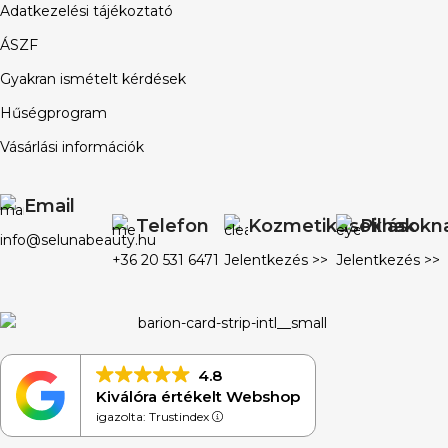
Adatkezelési tájékoztató
ÁSZF
Gyakran ismételt kérdések
Hűségprogram
Vásárlási információk
Email
Telefon
Kozmetikusoknak
Pillásokn
info@selunabeauty.hu
+36 20 531 6471
Jelentkezés >>
Jelentkezés >>
4.8
Kiválóra értékelt Webshop
igazolta: Trustindex