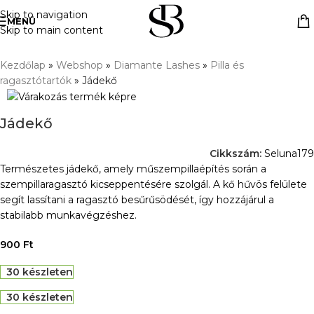
Skip to navigation
MENÜ
Skip to main content
Kezdőlap
»
Webshop
»
Diamante Lashes
»
Pilla és
ragasztótartók
»
Jádekő
Jádekő
Cikkszám:
Seluna179
Természetes jádekő, amely műszempillaépítés során a
szempillaragasztó kicseppentésére szolgál. A kő hűvös felülete
segít lassítani a ragasztó besűrűsödését, így hozzájárul a
stabilabb munkavégzéshez.
900
Ft
30 készleten
30 készleten