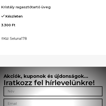
Kristály ragasztótartó üveg
Készleten
3.300
Ft
KOSÁRBA TESZEM
SKU:
Seluna178
Akciók, kuponok és újdonságok...
Iratkozz fel hírlevelünkre!