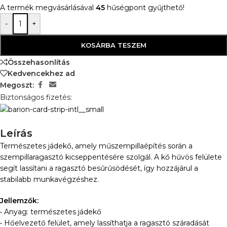
A termék megvásárlásával
45
hűségpont gyűjthető!
-
+
KOSÁRBA TESZEM
Összehasonlítás
Kedvencekhez ad
Megoszt:
Biztonságos fizetés:
Leírás
Természetes jádekő, amely műszempillaépítés során a
szempillaragasztó kicseppentésére szolgál. A kő hűvös felülete
segít lassítani a ragasztó besűrűsödését, így hozzájárul a
stabilabb munkavégzéshez.
Jellemzők:
• Anyag: természetes jádekő
• Hőelvezető felület, amely lassíthatja a ragasztó száradását