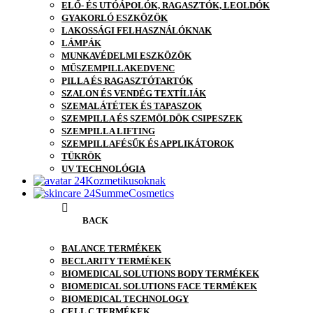
ELŐ- ÉS UTÓÁPOLÓK, RAGASZTÓK, LEOLDÓK
GYAKORLÓ ESZKÖZÖK
LAKOSSÁGI FELHASZNÁLÓKNAK
LÁMPÁK
MUNKAVÉDELMI ESZKÖZÖK
MŰSZEMPILLA
KEDVENC
PILLA ÉS RAGASZTÓTARTÓK
SZALON ÉS VENDÉG TEXTÍLIÁK
SZEMALÁTÉTEK ÉS TAPASZOK
SZEMPILLA ÉS SZEMÖLDÖK CSIPESZEK
SZEMPILLA LIFTING
SZEMPILLAFÉSŰK ÉS APPLIKÁTOROK
TÜKRÖK
UV TECHNOLÓGIA
Kozmetikusoknak
SummeCosmetics
BACK
BALANCE TERMÉKEK
BECLARITY TERMÉKEK
BIOMEDICAL SOLUTIONS BODY TERMÉKEK
BIOMEDICAL SOLUTIONS FACE TERMÉKEK
BIOMEDICAL TECHNOLOGY
CELL C TERMÉKEK