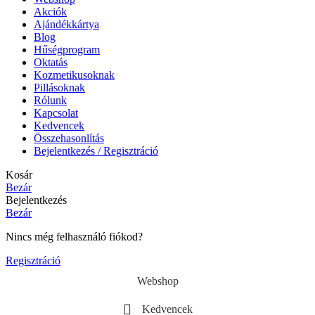
Akciók
Ajándékkártya
Blog
Hűségprogram
Oktatás
Kozmetikusoknak
Pillásoknak
Rólunk
Kapcsolat
Kedvencek
Összehasonlítás
Bejelentkezés / Regisztráció
Kosár
Bezár
Bejelentkezés
Bezár
Nincs még felhasználó fiókod?
Regisztráció
Webshop
Kedvencek