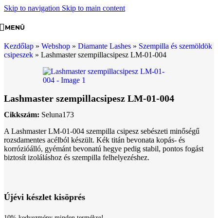
Skip to navigation
Skip to main content
MENÜ
Kezdőlap
»
Webshop
»
Diamante Lashes
»
Szempilla és szemöldök
csipeszek
»
Lashmaster szempillacsipesz LM-01-004
Lashmaster szempillacsipesz LM-01-004
Cikkszám:
Seluna173
A Lashmaster LM-01-004 szempilla csipesz sebészeti minőségű
rozsdamentes acélból készült. Kék titán bevonata kopás- és
korrózióálló, gyémánt bevonatú hegye pedig stabil, pontos fogást
biztosít izoláláshoz és szempilla felhelyezéshez.
Újévi készlet kisöprés
10% kedvezmény minden termékre!