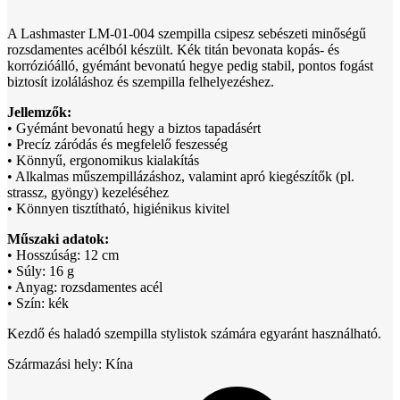
A Lashmaster LM-01-004 szempilla csipesz sebészeti minőségű
rozsdamentes acélból készült. Kék titán bevonata kopás- és
korrózióálló, gyémánt bevonatú hegye pedig stabil, pontos fogást
biztosít izoláláshoz és szempilla felhelyezéshez.
Jellemzők:
• Gyémánt bevonatú hegy a biztos tapadásért
• Precíz záródás és megfelelő feszesség
• Könnyű, ergonomikus kialakítás
• Alkalmas műszempillázáshoz, valamint apró kiegészítők (pl.
strassz, gyöngy) kezeléséhez
• Könnyen tisztítható, higiénikus kivitel
Műszaki adatok:
• Hosszúság: 12 cm
• Súly: 16 g
• Anyag: rozsdamentes acél
• Szín: kék
Kezdő és haladó szempilla stylistok számára egyaránt használható.
Származási hely: Kína