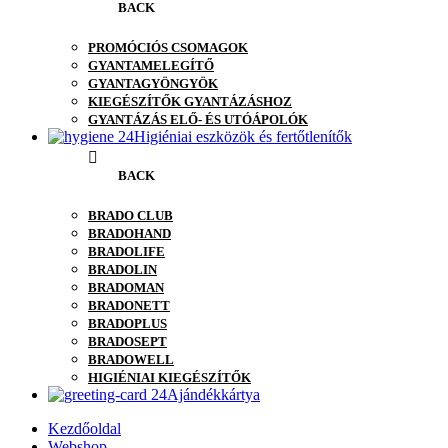
BACK
PROMÓCIÓS CSOMAGOK
GYANTAMELEGÍTŐ
GYANTAGYÖNGYÖK
KIEGÉSZÍTŐK GYANTÁZÁSHOZ
GYANTÁZÁS ELŐ- ÉS UTÓÁPOLÓK
Higiéniai eszközök és fertőtlenítők
BACK
BRADO CLUB
BRADOHAND
BRADOLIFE
BRADOLIN
BRADOMAN
BRADONETT
BRADOPLUS
BRADOSEPT
BRADOWELL
HIGIÉNIAI KIEGÉSZÍTŐK
Ajándékkártya
Kezdőoldal
Webshop