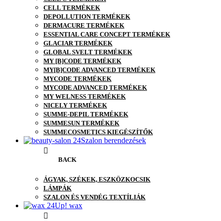
CELL TERMÉKEK
DEPOLLUTION TERMÉKEK
DERMACURE TERMÉKEK
ESSENTIAL CARE CONCEPT TERMÉKEK
GLACIAR TERMÉKEK
GLOBAL SVELT TERMÉKEK
MY [B]CODE TERMÉKEK
MY[B]CODE ADVANCED TERMÉKEK
MYCODE TERMÉKEK
MYCODE ADVANCED TERMÉKEK
MY WELNESS TERMÉKEK
NICELY TERMÉKEK
SUMME-DEPIL TERMÉKEK
SUMMESUN TERMÉKEK
SUMMECOSMETICS KIEGÉSZÍTŐK
Szalon berendezések
BACK
ÁGYAK, SZÉKEK, ESZKÖZKOCSIK
LÁMPÁK
SZALON ÉS VENDÉG TEXTÍLIÁK
Up! wax