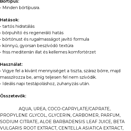
Bőrtípus:
• Minden bőrtípusra.
Hatások:
• tartós hidratálás
• bőrpuhító és regeneráló hatás
• bőrtónust és rugalmasságot javító formula
• könnyű, gyorsan beszívódó textúra
• friss mediterrán illat és kellemes komfortérzet
Használat:
• Vigye fel a kívánt mennyiséget a tiszta, száraz bőrre, majd
masszírozza be, amíg teljesen fel nem szívódik.
• Ideális napi testápoláshoz, zuhanyzás után.
Összetevők:
AQUA, UREA, COCO-CAPRYLATE/CAPRATE,
PROPYLENE GLYCOL, GLYCERIN, CARBOMER, PARFUM,
SODIUM CITRATE, ALOE BARBADENSIS LEAF JUICE, BETA
VULGARIS ROOT EXTRACT, CENTELLA ASIATICA EXTRACT,