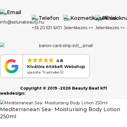
Email
Telefon
Kozmetikusoknak
Pillásokn
info@selunabeauty.hu
+36 20 531 6471
Jelentkezés >>
Jelentkezés >>
4.8
Kiválóra értékelt Webshop
igazolta: Trustindex
Copyright © 2019 -2026 Beauty Beat Kft
webdesign:
Mediterranean Sea- Moisturising Body Lotion
250ml