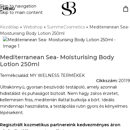
Skip to navigation
MENÜ
Skip to main content
Kezdőlap
»
Webshop
»
SummeCosmetics
»
Mediterranean Sea-
Moisturising Body Lotion 250ml
Mediterranean Sea- Moisturising Body
Lotion 250ml
Termékcsalád: MY WELNESS TERMÉKEK
Cikkszám:
20119
Ultrakönnyű, gyorsan beszívódó testápoló, amely azonnali
hidratálást és puhaságot biztosít. Nem hagy zsíros érzetet,
kellemesen friss, mediterrán illattal burkolja a bőrt. Ideális
mindennapi használatra, a testápolási rutin gyors és kényelmes
lépéseként.
Regisztrált kozmetikus partnereink kedvezményes áron