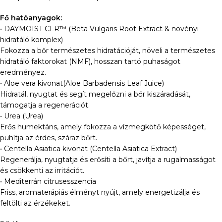
Fő hatóanyagok:
• DAYMOIST CLR™ (Beta Vulgaris Root Extract & növényi
hidratáló komplex)
Fokozza a bőr természetes hidratációját, növeli a természetes
hidratáló faktorokat (NMF), hosszan tartó puhaságot
eredményez.
• Aloe vera kivonat(Aloe Barbadensis Leaf Juice)
Hidratál, nyugtat és segít megelőzni a bőr kiszáradását,
támogatja a regenerációt.
• Urea (Urea)
Erős humektáns, amely fokozza a vízmegkötő képességet,
puhítja az érdes, száraz bőrt.
• Centella Asiatica kivonat (Centella Asiatica Extract)
Regenerálja, nyugtatja és erősíti a bőrt, javítja a rugalmasságot
és csökkenti az irritációt.
• Mediterrán citrusesszencia
Friss, aromaterápiás élményt nyújt, amely energetizálja és
feltölti az érzékeket.