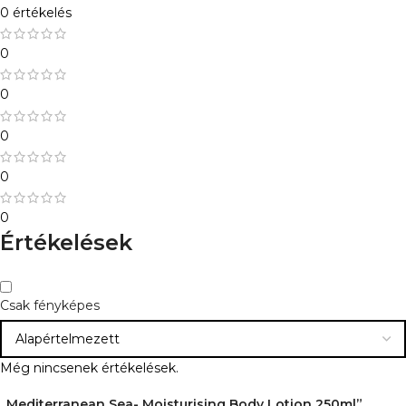
0 értékelés
0
0
0
0
0
Értékelések
Csak fényképes
Még nincsenek értékelések.
„Mediterranean Sea- Moisturising Body Lotion 250ml”