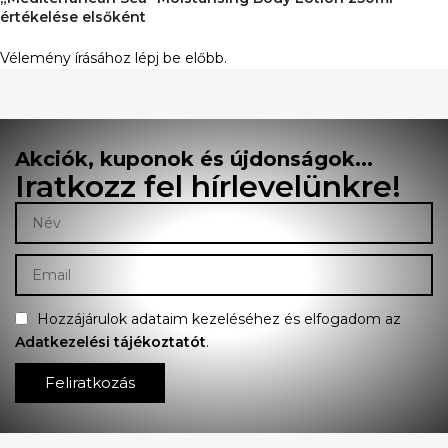
értékelése elsőként
Vélemény írásához
lépj be
előbb.
Akciók, kuponok és újdonságok...
Iratkozz fel hírlevelünkre!
Hozzájárulok adataim kezeléséhez és elfogadom az
Adatkezelési tájékoztatót
.
Feliratkozás