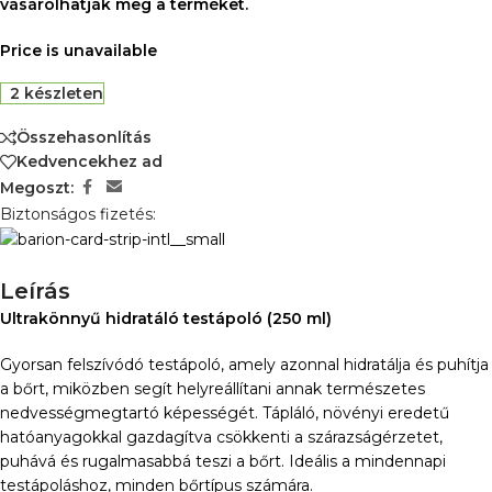
vásárolhatják meg a terméket.
Price is unavailable
2 készleten
Összehasonlítás
Kedvencekhez ad
Megoszt:
Biztonságos fizetés:
Leírás
Ultrakönnyű hidratáló testápoló (250 ml)
Gyorsan felszívódó testápoló, amely azonnal hidratálja és puhítja
a bőrt, miközben segít helyreállítani annak természetes
nedvességmegtartó képességét. Tápláló, növényi eredetű
hatóanyagokkal gazdagítva csökkenti a szárazságérzetet,
puhává és rugalmasabbá teszi a bőrt. Ideális a mindennapi
testápoláshoz, minden bőrtípus számára.