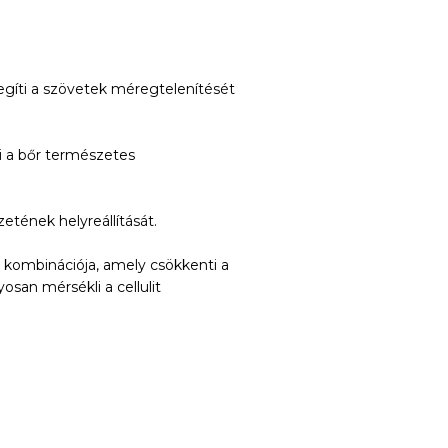
gíti a szövetek méregtelenítését
íti a bőr természetes
etének helyreállítását.
s kombinációja, amely csökkenti a
osan mérsékli a cellulit