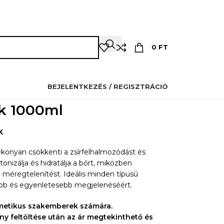
OZMETIKUSOKNAK
PILLÁSOKNAK
OKTATÁS
KAPCSOLAT
0
FT
BEJELENTKEZÉS / REGISZTRÁCIÓ
k 1000ml
K
ékonyan csökkenti a zsírfelhalmozódást és
 tonizálja és hidratálja a bőrt, miközben
 méregtelenítést. Ideális minden típusú
esebb és egyenletesebb megjelenéséért.
zmetikus szakemberek számára.
ny feltöltése után az ár megtekinthető és