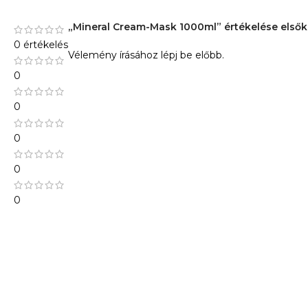
„Mineral Cream-Mask 1000ml” értékelése első
0 értékelés
Vélemény írásához
lépj be
előbb.
0
0
0
0
0