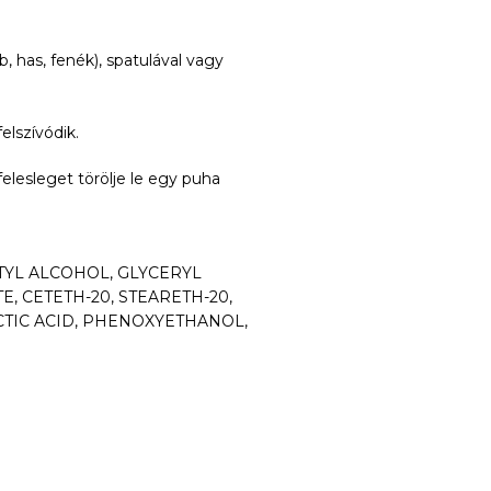
, has, fenék), spatulával vagy
elszívódik.
elesleget törölje le egy puha
TYL ALCOHOL, GLYCERYL
, CETETH-20, STEARETH-20,
CTIC ACID, PHENOXYETHANOL,