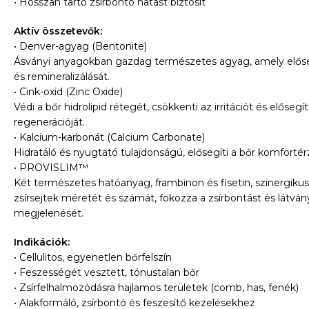
• Hosszan tartó zsírbontó hatást biztosít
Aktív összetevők:
• Denver-agyag (Bentonite)
Ásványi anyagokban gazdag természetes agyag, amely előse
és remineralizálását.
• Cink-oxid (Zinc Oxide)
Védi a bőr hidrolipid rétegét, csökkenti az irritációt és előseg
regenerációját.
• Kalcium-karbonát (Calcium Carbonate)
Hidratáló és nyugtató tulajdonságú, elősegíti a bőr komfortérz
• PROVISLIM™
Két természetes hatóanyag, frambinon és fisetin, szinergiku
zsírsejtek méretét és számát, fokozza a zsírbontást és látvány
megjelenését.
Indikációk:
• Cellulitos, egyenetlen bőrfelszín
• Feszességét vesztett, tónustalan bőr
• Zsírfelhalmozódásra hajlamos területek (comb, has, fenék)
• Alakformáló, zsírbontó és feszesítő kezelésekhez