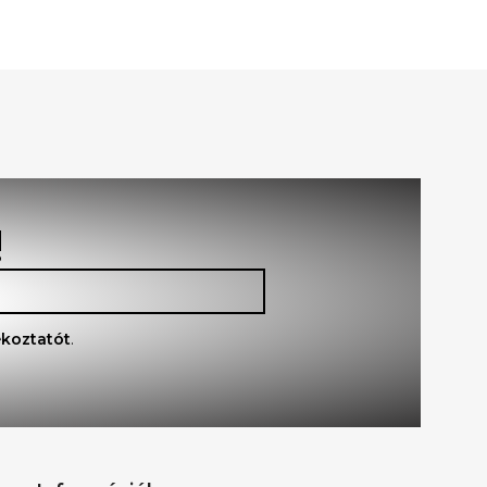
!
ékoztatót
.