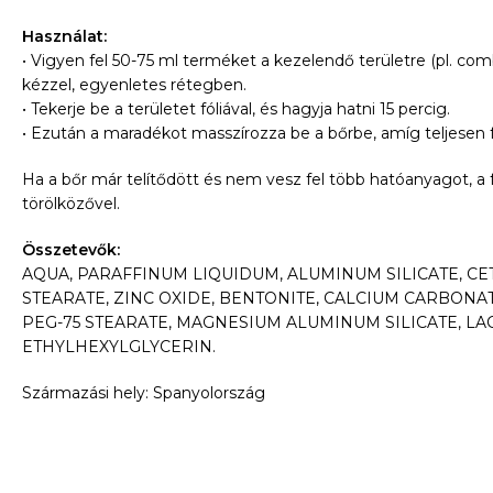
Használat:
• Vigyen fel 50-75 ml terméket a kezelendő területre (pl. comb
kézzel, egyenletes rétegben.
• Tekerje be a területet fóliával, és hagyja hatni 15 percig.
• Ezután a maradékot masszírozza be a bőrbe, amíg teljesen f
Ha a bőr már telítődött és nem vesz fel több hatóanyagot, a f
törölközővel.
Összetevők:
AQUA, PARAFFINUM LIQUIDUM, ALUMINUM SILICATE, CE
STEARATE, ZINC OXIDE, BENTONITE, CALCIUM CARBONATE
PEG-75 STEARATE, MAGNESIUM ALUMINUM SILICATE, LA
ETHYLHEXYLGLYCERIN.
Származási hely: Spanyolország