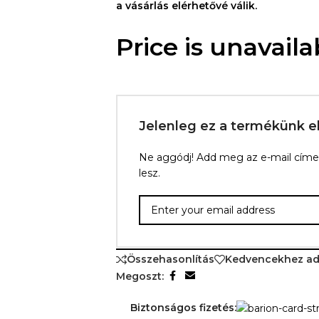
a vásárlás elérhetővé válik.
Price is unavaila
Jelenleg ez a termékünk e
Ne aggódj! Add meg az e-mail címed,
lesz.
Összehasonlítás
Kedvencekhez a
Megoszt:
Biztonságos fizetés: