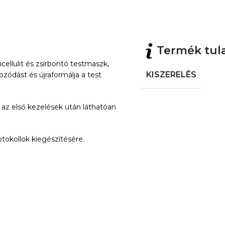
Termék tul
cellulit és zsírbontó testmaszk,
KISZERELÉS
ozódást és újraformálja a test
az első kezelések után láthatóan
otokollok kiegészítésére.