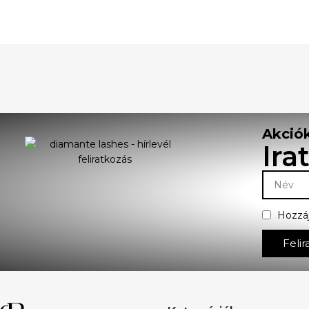
Akciók
Ira
Hozzá
Felir