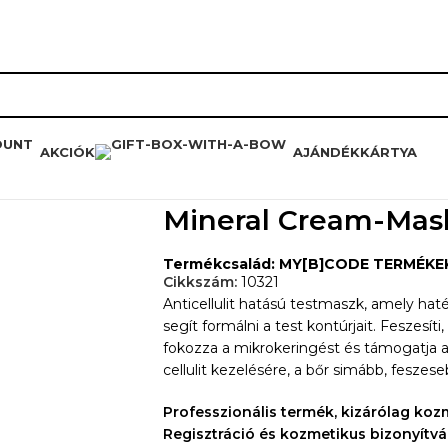
RÓLUNK
HŰSÉGPROGRAM
K
AKCIÓK
AJÁNDÉKKÁRTYA
-Mask 1000ml
Mineral Cream-Mas
Termékcsalád: MY[B]CODE TERMÉKE
Cikkszám:
10321
Anticellulit hatású testmaszk, amely hat
segít formálni a test kontúrjait. Feszesíti,
fokozza a mikrokeringést és támogatja a
cellulit kezelésére, a bőr simább, fesz
Professzionális termék, kizárólag ko
Regisztráció és kozmetikus bizonyítvá