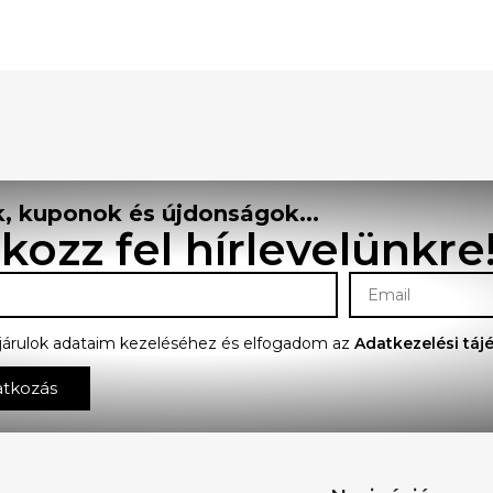
, kuponok és újdonságok...
tkozz fel hírlevelünkre
járulok adataim kezeléséhez és elfogadom az
Adatkezelési táj
atkozás