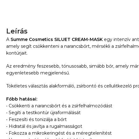
Leírás
A
Summe Cosmetics SILUET CREAM-MASK
egy intenzív anti
amely segít csökkenteni a narancsbőrt, mérsékli a zsírfelhalm
kontúrjait.
Az eredmény feszesebb, tónusosabb, simább bőr, amely már 
egyenletesebb megjelenésű.
Tökéletes választás alakformáló, zsírbontó és cellulitkezelő pr
Főbb hatásai:
• Csökkenti a narancsbőrt és a zsírfelhalmozódást
• Segíti a testkontúr újraformálását
• Feszesíti és tonizálja a bőrt
• Hidratál és javítja a rugalmasságot
• Fokozza a mikrokeringést és a méregtelenítést