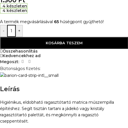
4 készleten
4 készleten
A termék megvásárlásával
65
hűségpont gyűjthető!
-
+
KOSÁRBA TESZEM
Összehasonlítás
Kedvencekhez ad
Megoszt:
Biztonságos fizetés:
Leírás
Higiénikus, eldobható ragasztótartó matrica műszempilla
építéshez. Segít tisztán tartani a jádekő vagy kristály
ragasztótartó palettát, és megkönnyíti a ragasztó
cseppentését.