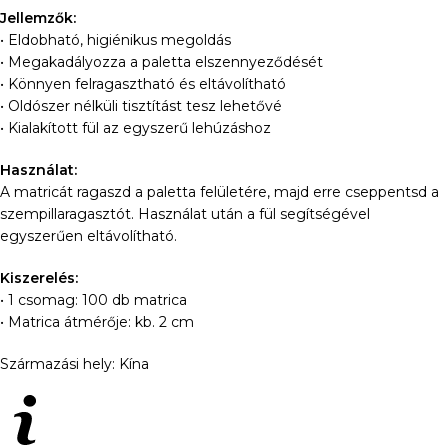
Jellemzők:
• Eldobható, higiénikus megoldás
• Megakadályozza a paletta elszennyeződését
• Könnyen felragasztható és eltávolítható
• Oldószer nélküli tisztítást tesz lehetővé
• Kialakított fül az egyszerű lehúzáshoz
Használat:
A matricát ragaszd a paletta felületére, majd erre cseppentsd a
szempillaragasztót. Használat után a fül segítségével
egyszerűen eltávolítható.
Kiszerelés:
• 1 csomag: 100 db matrica
• Matrica átmérője: kb. 2 cm
Származási hely: Kína