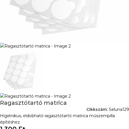
Ragasztótartó matrica
Cikkszám:
Seluna129
Higiénikus, eldobható ragasztótartó matrica műszempilla
építéshez.
1.300
Ft