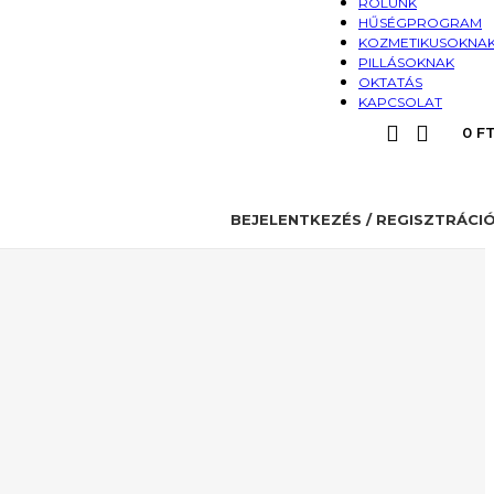
RÓLUNK
HŰSÉGPROGRAM
KOZMETIKUSOKNA
PILLÁSOKNAK
OKTATÁS
KAPCSOLAT
0
F
BEJELENTKEZÉS / REGISZTRÁCI