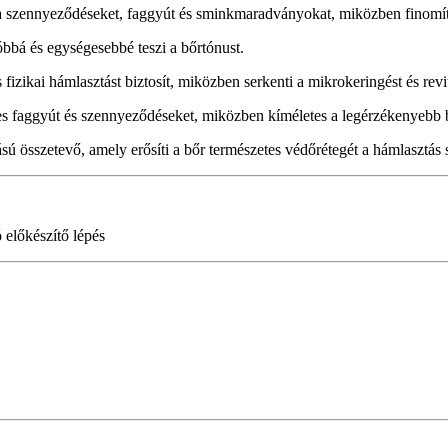
a a szennyeződéseket, faggyút és sminkmaradványokat, miközben finomítj
bbá és egységesebbé teszi a bőrtónust.
ikai hámlasztást biztosít, miközben serkenti a mikrokeringést és revita
leges faggyút és szennyeződéseket, miközben kíméletes a legérzékenyebb b
sú összetevő, amely erősíti a bőr természetes védőrétegét a hámlasztás 
 előkészítő lépés