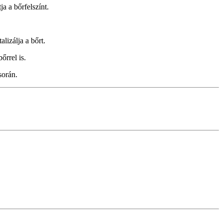
a a bőrfelszínt.
lizálja a bőrt.
őrrel is.
során.