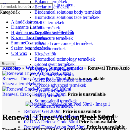
Balance termékek
Skip to navigation
Skip to main content
Beclarity termékek
Kategóriák
Biodemical solutions body termékek
Biomedical solutions face termékek
Ajándékkártya
Cell C termékek
Diamante Lashes
Cell termékek
Higiéniai eszközök és fertőtlenítők
Depollution termékek
Kozmetikusoknak
Dermacure termékek
SummeCosmetics
Essential care concept termékek
Szalon berendezések
Glaciar termékek
Up! wax
Kiegészítők
Biomedical technology termékek
Search
Global svelt termékek
Kezdőlap
»
Webshop
»
SummeCosmetics
»
Renewal Three-Actio
My[B]code termékek
My welness termékek
Renewal Three-Action Peel 200ml
Price is unavailable
My[B]code advanced termékek
Vissza a termékekhez
Mycode advanced termékek
Mycode termékek
Renewal Crack-Keratin Gel 200ml
Price is unavailable
Nicely termékek
Summe-depil termékek
Summesun termékek
Remover Gel 200ml
Price is unavailable
Renewal Three-Action Peel 50ml
Mineral Cream-Mask 1000ml
Price is unavailable
02 DNA Defense Code 50ml
Price is unavailable
Renewal Three-Action Peel 50ml
Price is unavailable
Termékcsalád: ESSENTIAL CARE CONCEPT TERMÉKEK