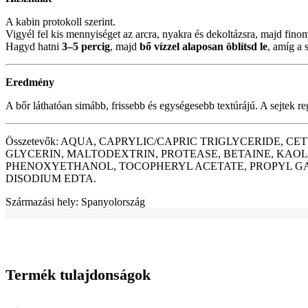
A kabin protokoll szerint.
Vigyél fel kis mennyiséget az arcra, nyakra és dekoltázsra, majd fin
Hagyd hatni
3–5 percig
, majd
bő vízzel alaposan öblítsd le
, amíg a 
Eredmény
A bőr láthatóan simább, frissebb és egységesebb textúrájú. A sejtek r
Összetevők: AQUA, CAPRYLIC/CAPRIC TRIGLYCERIDE, C
GLYCERIN, MALTODEXTRIN, PROTEASE, BETAINE, KAOL
PHENOXYETHANOL, TOCOPHERYL ACETATE, PROPYL GAL
DISODIUM EDTA.
Származási hely: Spanyolország
Termék tulajdonságok