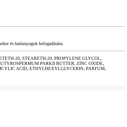
lésekre és hatóanyagok befogadására.
CETETH-20, STEARETH-20, PROPYLENE GLYCOL,
BUTYROSPERMUM PARKII BUTTER, ZINC OXIDE,
ICYLIC ACID, ETHYLHEXYLGLYCERIN, PARFUM,