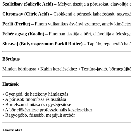
Szalicilsav (Salicylic Acid)
– Mélyen tisztítja a pórusokat, eltávolítj
Citromsav (Citric Acid)
– Csökkenti a pórusok láthatóságát, ragyogó
Perlit (Perlite)
– Finom vulkanikus ásványi szemcse, amely kíméletes fiz
Fehér agyag (Kaolin)
– Finoman tisztítja a bőrt, eltávolítja a feles
Sheavaj (Butyrospermum Parkii Butter)
– Tápláló, regeneráló hatá
Bőrtípus
Minden bőrtípusra • Kabin kezelésekhez • Textúra-javító, bőrmegújító
Hatások
• Gyengéd, de hatékony hámlasztás
• A pórusok finomítása és tisztítása
• Bőrfelszín simítása és egységesítése
• A bőr előkészítése professzionális kezelésekhez
• Ragyogóbb, frissebb, megújult arcbőr
Használat