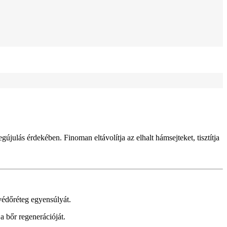
újulás érdekében. Finoman eltávolítja az elhalt hámsejteket, tisztítja
 védőréteg egyensúlyát.
a bőr regenerációját.