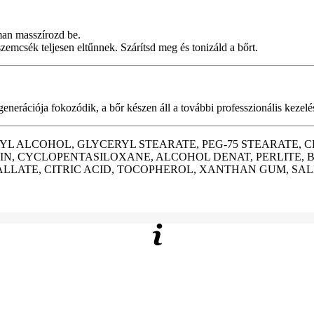
oman masszírozd be.
szemcsék teljesen eltűnnek. Szárítsd meg és tonizáld a bőrt.
egenerációja fokozódik, a bőr készen áll a további professzionális keze
ETYL ALCOHOL, GLYCERYL STEARATE, PEG-75 STEARATE, 
IN, CYCLOPENTASILOXANE, ALCOHOL DENAT, PERLITE, 
LATE, CITRIC ACID, TOCOPHEROL, XANTHAN GUM, SAL