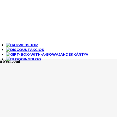
WEBSHOP
AKCIÓK
AJÁNDÉKKÁRTYA
BLOG
n Peel 50ml