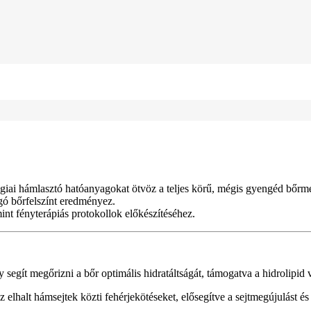
lógiai hámlasztó hatóanyagokat ötvöz a teljes körű, mégis gyengéd bőrmeg
ogó bőrfelszínt eredményez.
nt fényterápiás protokollok előkészítéséhez.
segít megőrizni a bőr optimális hidratáltságát, támogatva a hidrolipid
elhalt hámsejtek közti fehérjekötéseket, elősegítve a sejtmegújulást és 