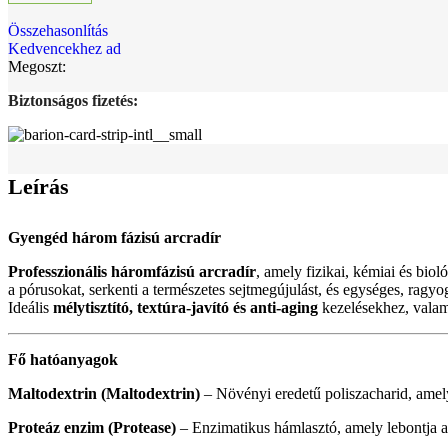
Összehasonlítás
Kedvencekhez ad
Megoszt:
Biztonságos fizetés:
Leírás
Gyengéd három fázisú arcradír
Professzionális háromfázisú arcradír
, amely fizikai, kémiai és bio
a pórusokat, serkenti a természetes sejtmegújulást, és egységes, ragy
Ideális
mélytisztító, textúra-javító és anti-aging
kezelésekhez, valami
Fő hatóanyagok
Maltodextrin (Maltodextrin)
– Növényi eredetű poliszacharid, amely 
Proteáz enzim (Protease)
– Enzimatikus hámlasztó, amely lebontja az 