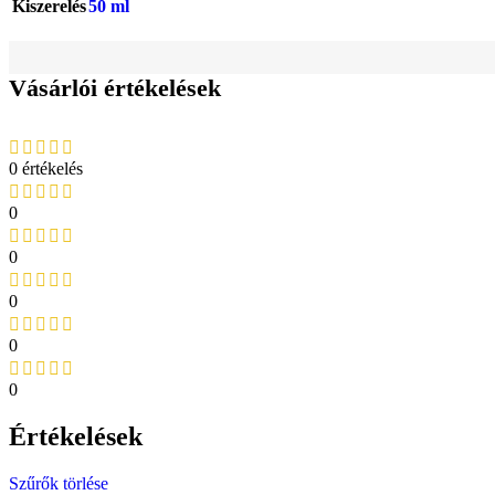
Kiszerelés
50 ml
Vásárlói értékelések
0 értékelés
0
0
0
0
0
Értékelések
Szűrők törlése