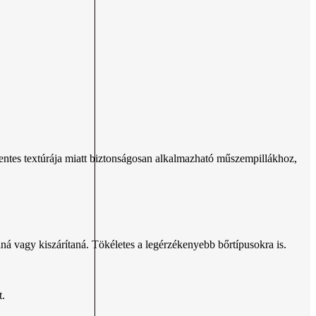
jmentes textúrája miatt biztonságosan alkalmazható műszempillákhoz,
lná vagy kiszárítaná. Tökéletes a legérzékenyebb bőrtípusokra is.
t.