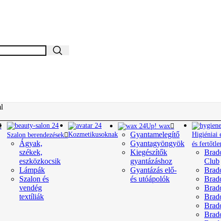
l
Up! wax
Gyantamelegítő
Kozmetikusoknak
Higiéniai
Szalon berendezések
Ágyak,
Gyantagyöngyök
és fertőtle
székek,
Kiegészítők
Brad
eszközkocsik
gyantázáshoz
Club
Lámpák
Gyantázás elő-
Brad
Szalon és
és utóápolók
Brado
vendég
Brad
textíliák
Brad
Brad
Brad