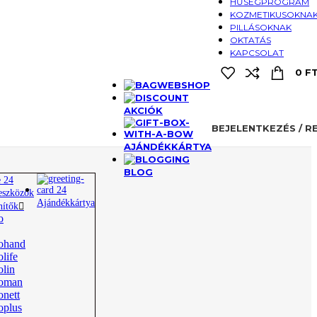
HŰSÉGPROGRAM
KOZMETIKUSOKNA
PILLÁSOKNAK
OKTATÁS
KAPCSOLAT
0
F
WEBSHOP
AKCIÓK
BEJELENTKEZÉS / R
AJÁNDÉKKÁRTYA
BLOG
 eszközök
Ajándékkártya
nítők
o
ohand
life
olin
oman
onett
oplus