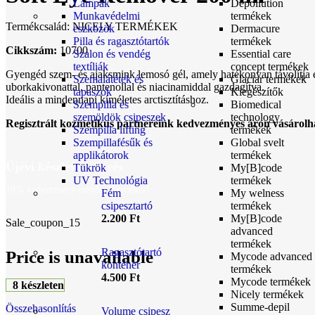
Lámpák
Depollution
Munkavédelmi
termékek
Termékcsalád: NICELY TERMÉKEK
eszközök
Dermacure
Pilla és ragasztótartók
termékek
Cikkszám:
10700
Szalon és vendég
Essential care
textíliák
concept termékek
Gyengéd szem- és ajaksmink lemosó gél, amely hatékonyan távolítja el
Szemalátétek és
Glaciar termékek
uborkakivonattal, pantenollal és niacinamiddal gazdagítva.
tapaszok
Kiegészítők
Ideális a mindennapi kíméletes arctisztításhoz.
Szempilla és
Biomedical
szemöldök csipeszek
technology
Regisztrált kozmetikus partnereink kedvezményes áron vásárolh
Szempilla lifting
termékek
Szempillafésűk és
Global svelt
applikátorok
termékek
Újévi készlet kisöprés
Tükrök
My[B]code
UV Technológia
termékek
10% kedvezmény minden termékre!
Fém
My welness
csipesztartó
termékek
2.200
Ft
My[B]code
Sale_coupon_15
advanced
termékek
Ragasztótartó
Price is unavailable
Mycode advanced
konténer
termékek
4.500
Ft
Mycode termékek
8 készleten
Nicely termékek
Summe-depil
Összehasonlítás
Volume csipesz