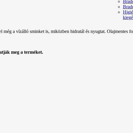
Brad
Brad
Higié
kiegé
 még a vízálló sminket is, miközben hidratál és nyugtat. Olajmentes f
atják meg a terméket.