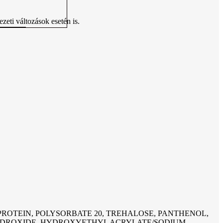
zeti változások esetén is.
ROTEIN, POLYSORBATE 20, TREHALOSE, PANTHENOL,
 HYDROXIDE, HYDROXYETHYL ACRYLATE/SODIUM