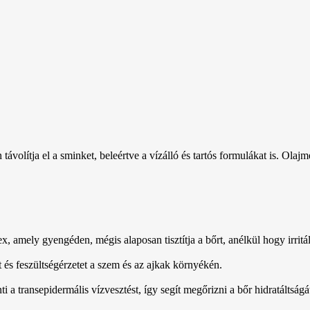
volítja el a sminket, beleértve a vízálló és tartós formulákat is. Ola
, amely gyengéden, mégis alaposan tisztítja a bőrt, anélkül hogy irritá
t és feszültségérzetet a szem és az ajkak környékén.
i a transepidermális vízvesztést, így segít megőrizni a bőr hidratáltságá