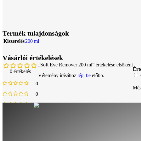
Termék tulajdonságok
Kiszerelés
200 ml
Vásárlói értékelések
„Soft Eye Remover 200 ml” értékelése elsőként
Ért
0 értékelés
Vélemény írásához
lépj be
előbb.
0
Még
0
0
0
0