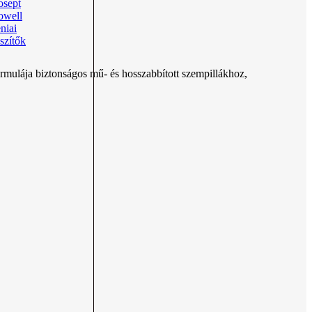
osept
owell
niai
szítők
ormulája biztonságos mű- és hosszabbított szempillákhoz,