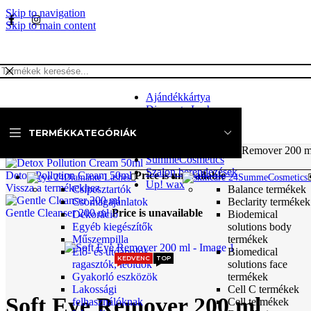
Skip to navigation
Skip to main content
Ajándékkártya
Diamante Lashes
Higiéniai eszközök és
TERMÉKKATEGÓRIÁK
fertőtlenítők
KATEGÓRIÁK
Kozmetikusoknak
Kezdőlap
»
Webshop
»
SummeCosmetics
»
Soft Eye Remover 200 m
SummeCosmetics
Szalon berendezések
Detox Pollution Cream 50ml
Price is unavailable
Diamante Lashes
SummeCosmetics
Up! wax
Vissza a termékekhez
Csipesztartók
Balance termékek
Csomagajánlatok
Beclarity termékek
Gentle Cleanser 200 ml
Price is unavailable
Dekoráció
Biodemical
Egyéb kiegészítők
solutions body
Műszempilla
termékek
Elő- és utóápolók,
Biomedical
KEDVENC
TOP
ragasztók, leoldók
solutions face
Gyakorló eszközök
termékek
Lakossági
Cell C termékek
Soft Eye Remover 200 ml
felhasználóknak
Cell termékek