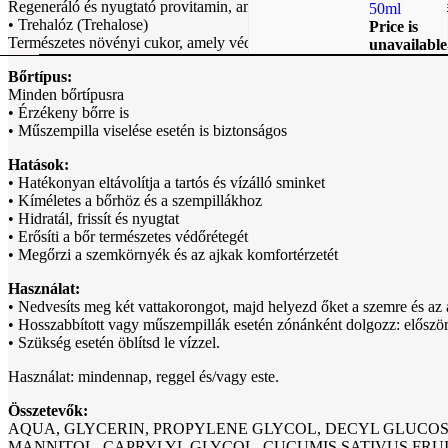
Regeneráló és nyugtató provitamin, amely elősegíti a sejtek természe
50ml
• Trehalóz (Trehalose)
Price is
Természetes növényi cukor, amely védi a bőrt a kiszáradástól és oxidat
unavailable
Bőrtípus:
Minden bőrtípusra
• Érzékeny bőrre is
• Műszempilla viselése esetén is biztonságos
Hatások:
• Hatékonyan eltávolítja a tartós és vízálló sminket
• Kíméletes a bőrhöz és a szempillákhoz
• Hidratál, frissít és nyugtat
• Erősíti a bőr természetes védőrétegét
• Megőrzi a szemkörnyék és az ajkak komfortérzetét
Használat:
• Nedvesíts meg két vattakorongot, majd helyezd őket a szemre és az a
• Hosszabbított vagy műszempillák esetén zónánként dolgozz: először 
• Szükség esetén öblítsd le vízzel.
Használat: mindennap, reggel és/vagy este.
Összetevők:
AQUA, GLYCERIN, PROPYLENE GLYCOL, DECYL GLUCOS
MANNITOL, CAPRYLYL GLYCOL, CUCUMIS SATIVUS FRU