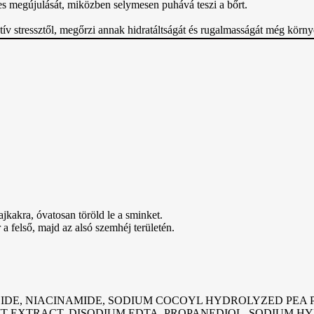
tes megújulását, miközben selymesen puhává teszi a bőrt.
ív stressztől, megőrzi annak hidratáltságát és rugalmasságát még környe
jkakra, óvatosan töröld le a sminket.
a felső, majd az alsó szemhéj területén.
IDE, NIACINAMIDE, SODIUM COCOYL HYDROLYZED PEA P
IT EXTRACT, DISODIUM EDTA, PROPANEDIOL, SODIUM