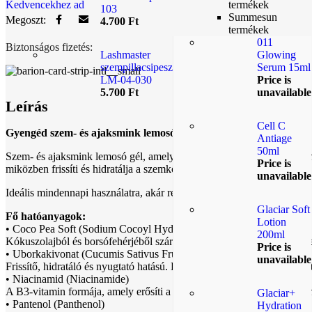
Kedvencekhez ad
termékek
103
Summesun
Megoszt:
4.700
Ft
termékek
011
Biztonságos fizetés:
Lashmaster
Glowing
szempillacsipesz
Serum 15ml
LM-04-030
Price is
5.700
Ft
unavailable
Leírás
Cell C
Gyengéd szem- és ajaksmink lemosó gél
Antiage
50ml
Szem- és ajaksmink lemosó gél, amely kíméletesen, mégis hatékonyan tá
Price is
miközben frissíti és hidratálja a szemkörnyéket.
unavailable
Ideális mindennapi használatra, akár reggel, akár este.
Glaciar Soft
Fő hatóanyagok:
Lotion
• Coco Pea Soft (Sodium Cocoyl Hydrolyzed Pea Protein)
200ml
Kókuszolajból és borsófehérjéből származó lipoprotein-tisztító komplex
Price is
• Uborkakivonat (Cucumis Sativus Fruit Extract)
unavailable
Frissítő, hidratáló és nyugtató hatású. Kiválóan csökkenti a duzzanato
• Niacinamid (Niacinamide)
A B3-vitamin formája, amely erősíti a bőr barrierfunkcióját és csökkent
Glaciar+
• Pantenol (Panthenol)
Hydration