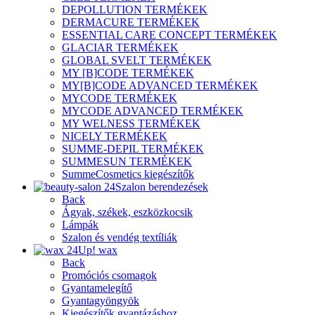
DEPOLLUTION TERMÉKEK
DERMACURE TERMÉKEK
ESSENTIAL CARE CONCEPT TERMÉKEK
GLACIAR TERMÉKEK
GLOBAL SVELT TERMÉKEK
MY [B]CODE TERMÉKEK
MY[B]CODE ADVANCED TERMÉKEK
MYCODE TERMÉKEK
MYCODE ADVANCED TERMÉKEK
MY WELNESS TERMÉKEK
NICELY TERMÉKEK
SUMME-DEPIL TERMÉKEK
SUMMESUN TERMÉKEK
SummeCosmetics kiegészítők
Szalon berendezések
Back
Ágyak, székek, eszközkocsik
Lámpák
Szalon és vendég textíliák
Up! wax
Back
Promóciós csomagok
Gyantamelegítő
Gyantagyöngyök
Kiegészítők gyantázáshoz