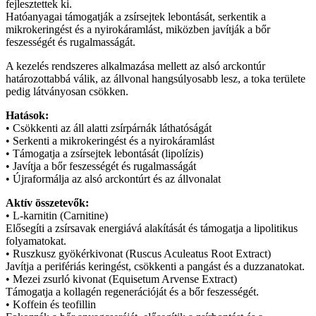
fejlesztettek ki.
Hatóanyagai támogatják a zsírsejtek lebontását, serkentik a
mikrokeringést és a nyirokáramlást, miközben javítják a bőr
feszességét és rugalmasságát.
A kezelés rendszeres alkalmazása mellett az alsó arckontúr
határozottabbá válik, az állvonal hangsúlyosabb lesz, a toka területe
pedig látványosan csökken.
Hatások:
• Csökkenti az áll alatti zsírpárnák láthatóságát
• Serkenti a mikrokeringést és a nyirokáramlást
• Támogatja a zsírsejtek lebontását (lipolízis)
• Javítja a bőr feszességét és rugalmasságát
• Újraformálja az alsó arckontúrt és az állvonalat
Aktív összetevők:
• L-karnitin (Carnitine)
Elősegíti a zsírsavak energiává alakítását és támogatja a lipolitikus
folyamatokat.
• Ruszkusz gyökérkivonat (Ruscus Aculeatus Root Extract)
Javítja a perifériás keringést, csökkenti a pangást és a duzzanatokat.
• Mezei zsurló kivonat (Equisetum Arvense Extract)
Támogatja a kollagén regenerációját és a bőr feszességét.
• Koffein és teofillin