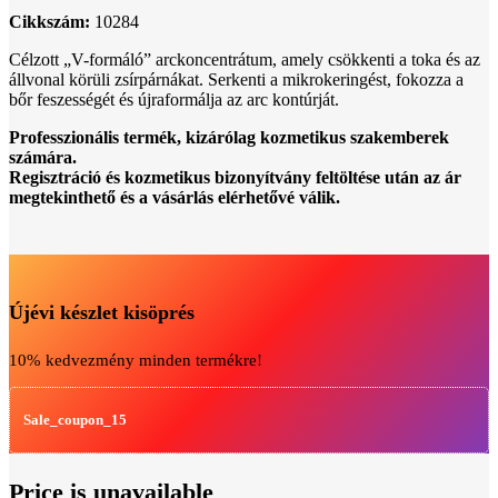
Cikkszám:
10284
Célzott „V-formáló” arckoncentrátum, amely csökkenti a toka és az
állvonal körüli zsírpárnákat. Serkenti a mikrokeringést, fokozza a
bőr feszességét és újraformálja az arc kontúrját.
Professzionális termék, kizárólag kozmetikus szakemberek
számára.
Regisztráció és kozmetikus bizonyítvány feltöltése után az ár
megtekinthető és a vásárlás elérhetővé válik.
Újévi készlet kisöprés
10% kedvezmény minden termékre!
Sale_coupon_15
Price is unavailable