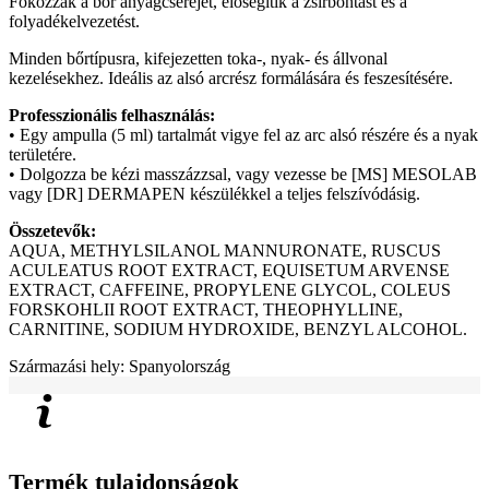
Fokozzák a bőr anyagcseréjét, elősegítik a zsírbontást és a
folyadékelvezetést.
Minden bőrtípusra, kifejezetten toka-, nyak- és állvonal
kezelésekhez. Ideális az alsó arcrész formálására és feszesítésére.
Professzionális felhasználás:
• Egy ampulla (5 ml) tartalmát vigye fel az arc alsó részére és a nyak
területére.
• Dolgozza be kézi masszázzsal, vagy vezesse be [MS] MESOLAB
vagy [DR] DERMAPEN készülékkel a teljes felszívódásig.
Összetevők:
AQUA, METHYLSILANOL MANNURONATE, RUSCUS
ACULEATUS ROOT EXTRACT, EQUISETUM ARVENSE
EXTRACT, CAFFEINE, PROPYLENE GLYCOL, COLEUS
FORSKOHLII ROOT EXTRACT, THEOPHYLLINE,
CARNITINE, SODIUM HYDROXIDE, BENZYL ALCOHOL.
Származási hely: Spanyolország
Termék tulajdonságok