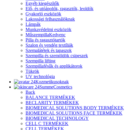
Egyéb kiegészítők
Elő- és utóápolók, ragasztók, leoldók
Gyakorló eszközök
Lakossági felhasználóknak
Lámpák
Munkavédelmi eszközök
Műszempilla
Kedvenc
Pilla és ragasztótartók
Szalon és vendég textíliák
Szemalátétek és tapaszok
Szempilla és szemöldök csipeszek
Szempilla lifting
Szempillafésűk és applikátorok
Tükrök
UV technológia
Kozmetikusoknak
SummeCosmetics
Back
BALANCE TERMÉKEK
BECLARITY TERMÉKEK
BIOMEDICAL SOLUTIONS BODY TERMÉKEK
BIOMEDICAL SOLUTIONS FACE TERMÉKEK
BIOMEDICAL TECHNOLOGY
CELL C TERMÉKEK
CELL TERMÉKEK