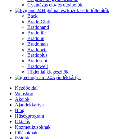
Gyantázás elő- és utóápolók
Higiéniai eszközök és fertőtlenítők
Back
Brado Club
Bradohand
Bradolife
Bradolin
Bradoman
Bradonett
Bradoplus
Bradosept
Bradowell
Higiéniai kiegészítők
Ajándékkártya
Kezdőoldal
Webshop
Akciók
Ajándékkártya
Blog
Hűségprogram
Oktatás
Kozmetikusoknak
Pillásoknak
Rólunk