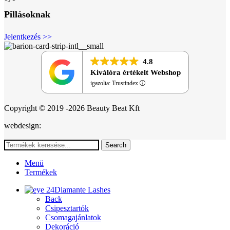
Pillásoknak
Jelentkezés >>
4.8
Kiválóra értékelt Webshop
igazolta: Trustindex
Copyright © 2019 -2026 Beauty Beat Kft
webdesign:
Search
Menü
Termékek
Diamante Lashes
Back
Csipesztartók
Csomagajánlatok
Dekoráció