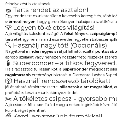
felhelyezést biztosítanak.
🧽 Tarts rendet az asztalon!
Egy rendezett munkaterület = kevesebb keresgélés, több i
elérhető helyen
, hogy gördülékenyen haladjon a szettkészít
💡 Legyen tökéletes világítás!
A jó világítás kulcsfontosságú! A
felső fények
,
szépséglámp
területet, így nem marad észrevétlen egyetlen babaszempill
🔍 Használj nagyítót! (Opcionális)
Nagyítóval
minden egyes szál
jól látható, ezáltal
pontosabb
apróbb szálakat vagy nehezen hozzáférhető részeket szeretn
🧴 Superbonder – a titkos fegyvered!
Ha a ragasztód túl lassan köt, a
Superbonder
megoldást jelen
rugalmasabb
eredményt biztosít. A Diamante Lashes Super
📦 Használj rendszerező tárolókat!
jól átlátható tárolórendszerrel
pillanatok alatt megtalálod
, 
profibbá is teszi a munkakörnyezetedet.
✂️ A tökéletes csipesz = gyorsabb 
A jó csipesz
fél siker
. Találd meg a neked leginkább kézre áll
különbséget jelenthet
🌈 Kezdj egyszerűbb formákkal!