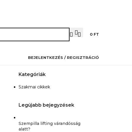
OZMETIKUSOKNAK
PILLÁSOKNAK
OKTATÁS
KAPCSOLAT
0
FT
BEJELENTKEZÉS / REGISZTRÁCIÓ
Kategóriák
Szakmai cikkek
Legújabb bejegyzések
Szempilla lifting várandósság
alatt?