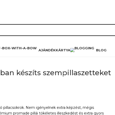
RÓLUNK
HŰSÉGPROGRAM
K
AJÁNDÉKKÁRTYA
BLOG
ban készíts szempillaszetteket
ó pillacsokrok. Nem igényelnek extra képzést, mégis
mium promade pillái tökéletes illeszkedést és extra gyors