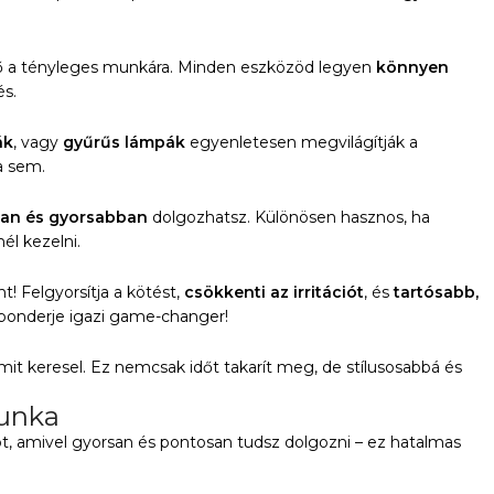
dő a tényleges munkára. Minden eszközöd legyen
könnyen
és.
ák
, vagy
gyűrűs lámpák
egyenletesen megvilágítják a
a sem.
an és gyorsabban
dolgozhatsz. Különösen hasznos, ha
él kezelni.
t! Felgyorsítja a kötést,
csökkenti az irritációt
, és
tartósabb,
bonderje igazi game-changer!
amit keresel. Ez nemcsak időt takarít meg, de stílusosabbá és
munka
ót, amivel gyorsan és pontosan tudsz dolgozni – ez hatalmas