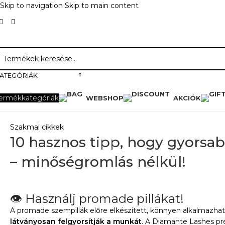
Skip to navigation
Skip to main content
ATEGÓRIÁK
ermékkategóriák
WEBSHOP
AKCIÓK
Szakmai cikkek
10 hasznos tipp, hogy gyorsab
– minőségromlás nélkül!
👁️ Használj promade pillákat!
A promade szempillák előre elkészített, könnyen alkalmazhat
látványosan felgyorsítják a munkát
. A Diamante Lashes pré