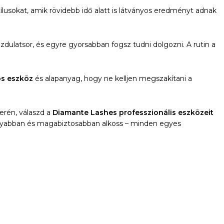
stílusokat, amik rövidebb idő alatt is látványos eredményt adnak
dulatsor, és egyre gyorsabban fogsz tudni dolgozni. A rutin a
s eszköz
és alapanyag, hogy ne kelljen megszakítani a
erén, válaszd a
Diamante Lashes professzionális eszközeit
nyabban és magabiztosabban alkoss – minden egyes