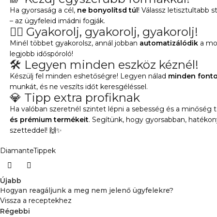
Ha gyorsaság a cél,
ne bonyolítsd túl
! Válassz letisztultabb 
– az ügyfeleid imádni fogják.
🏋️‍♀️ Gyakorolj, gyakorolj, gyakorolj!
Minél többet gyakorolsz, annál jobban
automatizálódik
a moz
legjobb időspóroló!
🛠️ Legyen minden eszköz kéznél!
Készülj fel minden eshetőségre! Legyen nálad
minden fonto
munkát, és ne veszíts időt keresgéléssel.
💎 Tipp extra profiknak
Ha valóban szeretnél szintet lépni a sebesség és a minőség t
és prémium termékeit
. Segítünk, hogy gyorsabban, hatéko
szetteddel! 🙌✨
Diamante
Tippek
Újabb
Hogyan reagáljunk a meg nem jelenő ügyfelekre?
Vissza a receptekhez
Régebbi