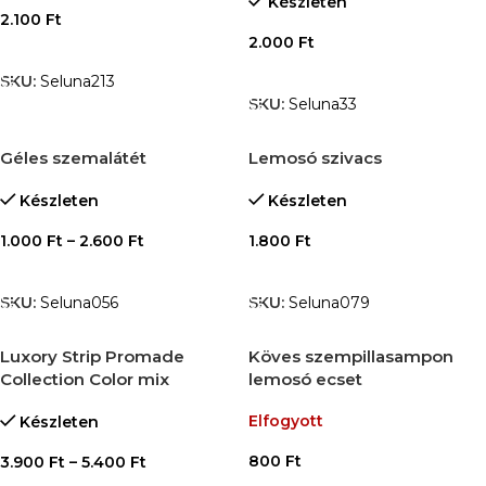
Készleten
2.100
Ft
2.000
Ft
OPCIÓK VÁLASZTÁSA
OPCIÓK VÁLASZTÁSA
SKU:
Seluna213
SKU:
Seluna33
Géles szemalátét
Lemosó szivacs
Készleten
Készleten
1.000
Ft
–
2.600
Ft
1.800
Ft
OPCIÓK VÁLASZTÁSA
OPCIÓK VÁLASZTÁSA
SKU:
Seluna056
SKU:
Seluna079
Luxory Strip Promade
Köves szempillasampon
Collection Color mix
lemosó ecset
Elfogyott
Készleten
800
Ft
3.900
Ft
–
5.400
Ft