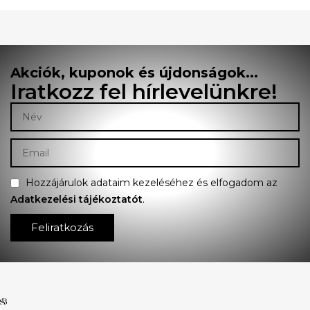
Akciók, kuponok és újdonságok...
Iratkozz fel hírlevelünkre!
Hozzájárulok adataim kezeléséhez és elfogadom az
Adatkezelési tájékoztatót
.
Feliratkozás