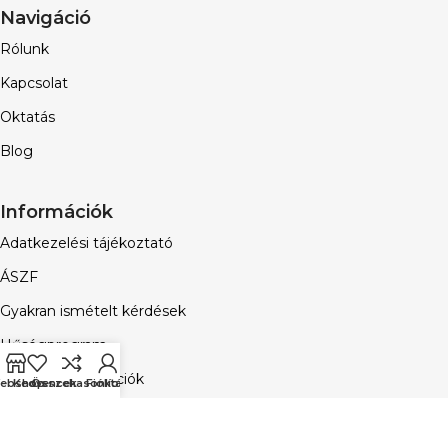
Navigáció
Rólunk
Kapcsolat
Oktatás
Blog
Információk
Adatkezelési tájékoztató
ÁSZF
Gyakran ismételt kérdések
Hűségprogram
Vásárlási információk
ebshop
Kedvencek
Összehasonlítás
Fiókom
Email