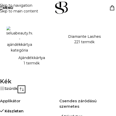
Skip to navigation
MENÜ
Skip to main content
Kezdőlap
»
Kék
Diamante Lashes
221 termék
Ajándékkártya
1 termék
Kék
Szűrők
Applikátor
Csendes záródású
szemetes
Készleten