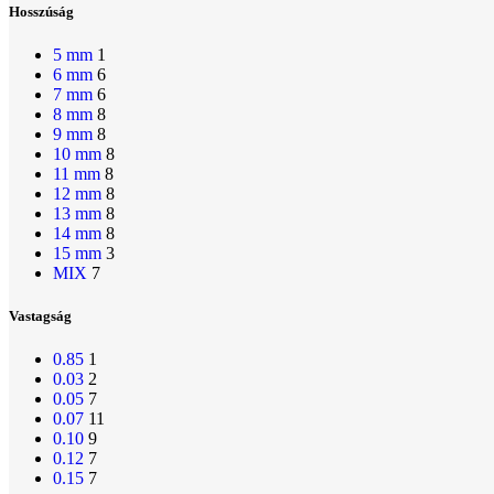
Hosszúság
5 mm
1
6 mm
6
7 mm
6
8 mm
8
9 mm
8
10 mm
8
11 mm
8
12 mm
8
13 mm
8
14 mm
8
15 mm
3
MIX
7
Vastagság
0.85
1
0.03
2
0.05
7
0.07
11
0.10
9
0.12
7
0.15
7