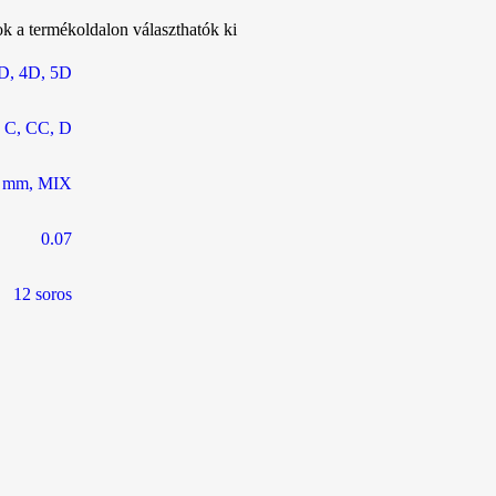
ok a termékoldalon választhatók ki
D
,
4D
,
5D
C
,
CC
,
D
 mm
,
MIX
0.07
12 soros