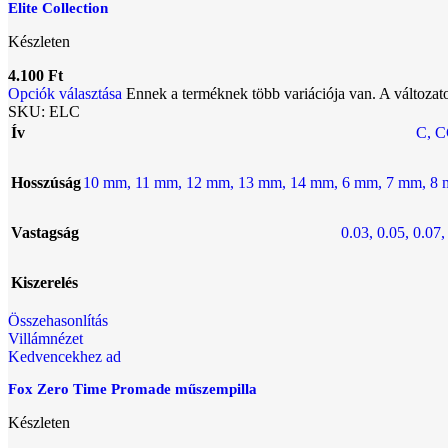
Elite Collection
Készleten
4.100
Ft
Opciók választása
Ennek a terméknek több variációja van. A változat
SKU:
ELC
Ív
C
,
C
Hosszúság
10 mm
,
11 mm
,
12 mm
,
13 mm
,
14 mm
,
6 mm
,
7 mm
,
8 
Vastagság
0.03
,
0.05
,
0.07
Kiszerelés
Összehasonlítás
Villámnézet
Kedvencekhez ad
Fox Zero Time Promade műszempilla
Készleten