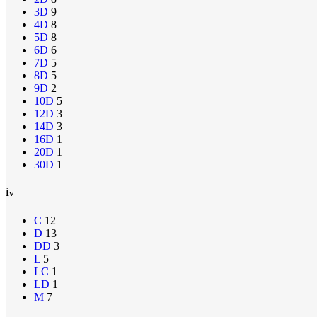
3D
9
4D
8
5D
8
6D
6
7D
5
8D
5
9D
2
10D
5
12D
3
14D
3
16D
1
20D
1
30D
1
Ív
C
12
D
13
DD
3
L
5
LC
1
LD
1
M
7