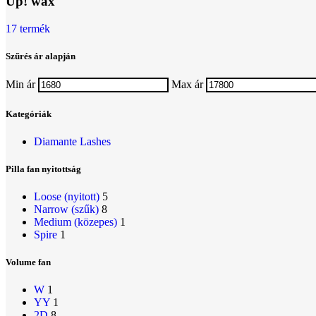
Up! wax
17 termék
Szűrés ár alapján
Min ár
Max ár
Kategóriák
Diamante Lashes
Pilla fan nyitottság
Loose (nyitott)
5
Narrow (szűk)
8
Medium (közepes)
1
Spire
1
Volume fan
W
1
YY
1
2D
8