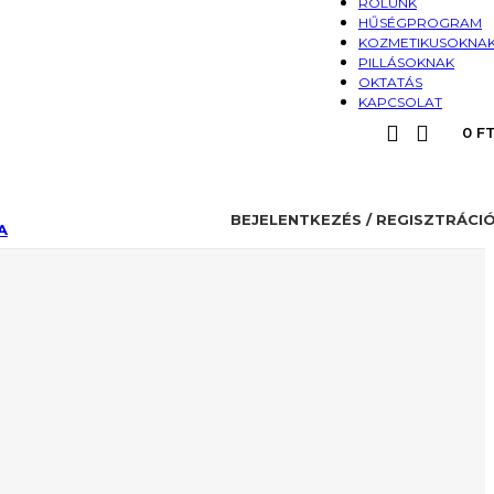
RÓLUNK
HŰSÉGPROGRAM
KOZMETIKUSOKNA
PILLÁSOKNAK
OKTATÁS
KAPCSOLAT
0
F
BEJELENTKEZÉS / REGISZTRÁCI
A