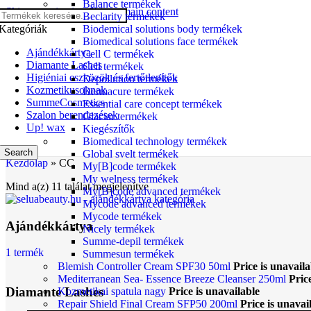
Balance termékek
Skip to navigation
Skip to main content
Beclarity termékek
Kategóriák
Biodemical solutions body termékek
Biomedical solutions face termékek
Ajándékkártya
Cell C termékek
Diamante Lashes
Cell termékek
Higiéniai eszközök és fertőtlenítők
Depollution termékek
Kozmetikusoknak
Dermacure termékek
SummeCosmetics
Essential care concept termékek
Szalon berendezések
Glaciar termékek
Up! wax
Kiegészítők
Biomedical technology termékek
Search
Global svelt termékek
Kezdőlap
»
CC
My[B]code termékek
My welness termékek
Mind a(z) 11 találat megjelenítve
My[B]code advanced termékek
Mycode advanced termékek
Mycode termékek
Ajándékkártya
Nicely termékek
Summe-depil termékek
1 termék
Summesun termékek
Blemish Controller Cream SPF30 50ml
Price is unavaila
Mediterranean Sea- Essence Breeze Cleanser 250ml
Pric
Diamante Lashes
Kozmetikai spatula nagy
Price is unavailable
Repair Shield Final Cream SFP50 200ml
Price is unavai