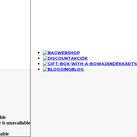
WEBSHOP
AKCIÓK
AJÁNDÉKKÁRTY
BLOG
ble
e is unavailable
lable