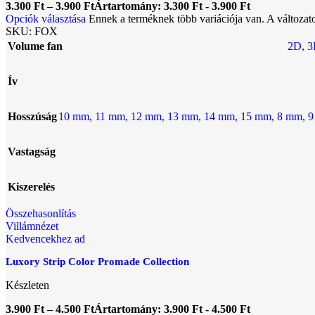
3.300
Ft
–
3.900
Ft
Ártartomány: 3.300 Ft - 3.900 Ft
Opciók választása
Ennek a terméknek több variációja van. A változat
SKU:
FOX
Volume fan
2D
,
3
Ív
Hosszúság
10 mm
,
11 mm
,
12 mm
,
13 mm
,
14 mm
,
15 mm
,
8 mm
,
9
Vastagság
Kiszerelés
Összehasonlítás
Villámnézet
Kedvencekhez ad
Luxory Strip Color Promade Collection
Készleten
3.900
Ft
–
4.500
Ft
Ártartomány: 3.900 Ft - 4.500 Ft