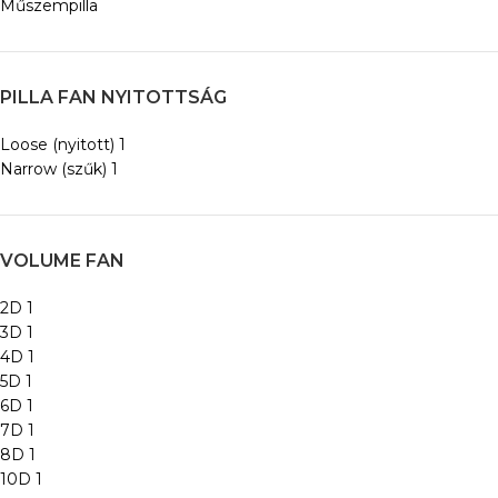
Műszempilla
PILLA FAN NYITOTTSÁG
Loose (nyitott)
1
Narrow (szűk)
1
VOLUME FAN
2D
1
3D
1
4D
1
5D
1
6D
1
7D
1
8D
1
10D
1