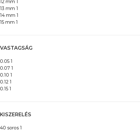
12 mm
1
13 mm
1
14 mm
1
15 mm
1
VASTAGSÁG
0.05
1
0.07
1
0.10
1
0.12
1
0.15
1
KISZERELÉS
40 soros
1