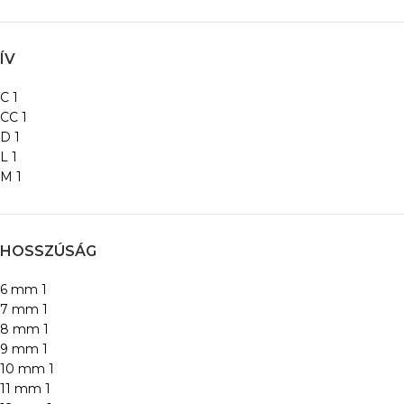
ÍV
C
1
CC
1
D
1
L
1
M
1
HOSSZÚSÁG
6 mm
1
7 mm
1
8 mm
1
9 mm
1
10 mm
1
11 mm
1