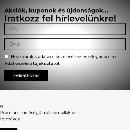
Akciók, kuponok és újdonságok...
Iratkozz fel hírlevelünkre!
Hozzájárulok adataim kezeléséhez és elfogadom az
Adatkezelési tájékoztatót
.
Feliratkozás
Prémium minőségű műszempillák és
termékek