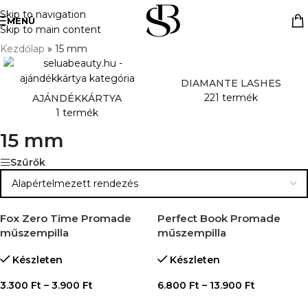
Skip to navigation
MENÜ
Skip to main content
Kezdőlap
»
15 mm
DIAMANTE LASHES
221 termék
AJÁNDÉKKÁRTYA
1 termék
15 mm
Szűrők
Fox Zero Time Promade
Perfect Book Promade
műszempilla
műszempilla
Készleten
Készleten
3.300
Ft
–
3.900
Ft
6.800
Ft
–
13.900
Ft
OPCIÓK VÁLASZTÁSA
OPCIÓK VÁLASZTÁSA