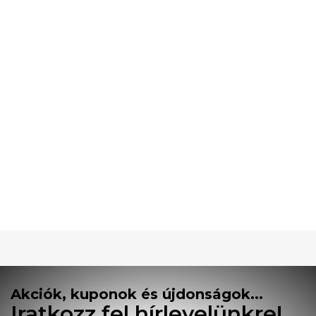
Akciók, kuponok és újdonságok...
Iratkozz fel hírlevelünkre!