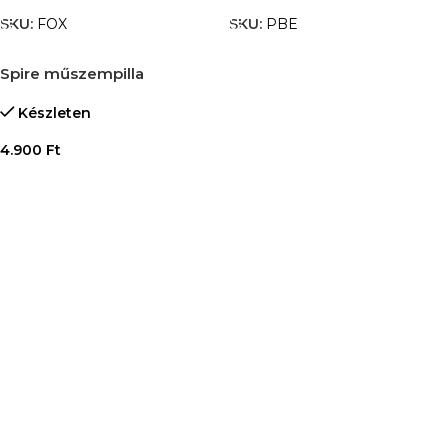
SKU:
FOX
SKU:
PBE
Spire műszempilla
Készleten
4.900
Ft
OPCIÓK VÁLASZTÁSA