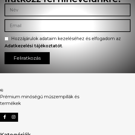
Hozzájárulok adataim kezeléséhez és elfogadom az
Adatkezelési tájékoztatót
.
Feliratkozás
Prémium minőségű műszempillák és
termékek
Kategóriák