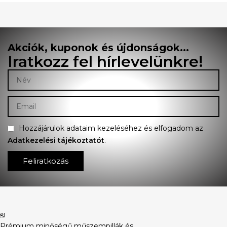
Akciók, kuponok és újdonságok...
Iratkozz fel hírlevelünkre!
Hozzájárulok adataim kezeléséhez és elfogadom az
Adatkezelési tájékoztatót
.
Feliratkozás
Prémium minőségű műszempillák és