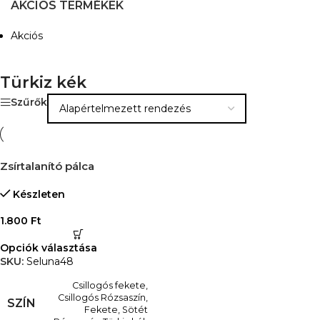
AKCIÓS TERMÉKEK
Akciós
Türkiz kék
Szűrők
Zsírtalanító pálca
Készleten
1.800
Ft
Opciók választása
SKU:
Seluna48
Csillogós fekete
,
Csillogós Rózsaszín
,
SZÍN
Fekete
,
Sötét