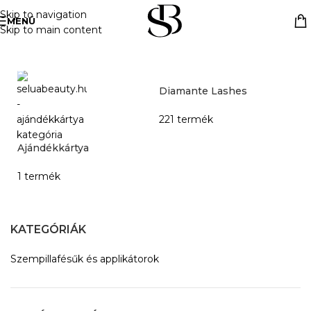
Skip to navigation
MENÜ
Skip to main content
Kezdőlap
»
Türkiz kék
Diamante Lashes
H
Fe
221 termék
2
Ajándékkártya
1 termék
KATEGÓRIÁK
Szempillafésűk és applikátorok