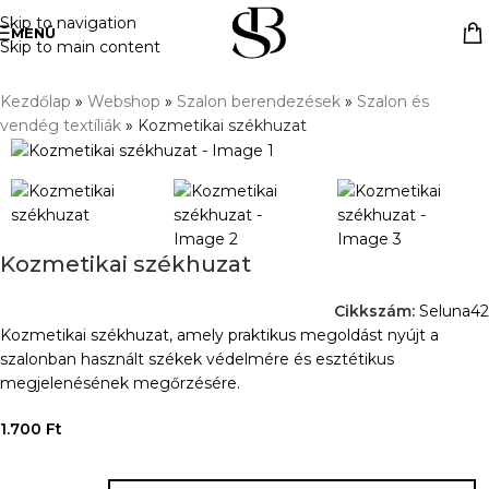
Skip to navigation
MENÜ
Skip to main content
Kezdőlap
»
Webshop
»
Szalon berendezések
»
Szalon és
vendég textíliák
»
Kozmetikai székhuzat
Kozmetikai székhuzat
Cikkszám:
Seluna42
Kozmetikai székhuzat, amely praktikus megoldást nyújt a
szalonban használt székek védelmére és esztétikus
megjelenésének megőrzésére.
1.700
Ft