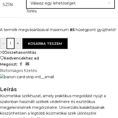
SZÍN
Törlés
A termék megvásárlásával maximum
85
hűségpont gyűjthető!
-
+
KOSÁRBA TESZEM
Összehasonlítás
Kedvencekhez ad
Megoszt:
Biztonságos fizetés:
Leírás
Kozmetikai székhuzat, amely praktikus megoldást nyújt a
szalonban használt székek védelmére és esztétikus
megjelenésének megőrzésére. Univerzális kialakításának
köszönhetően a legtöbb kozmetikai szék ülőrészére