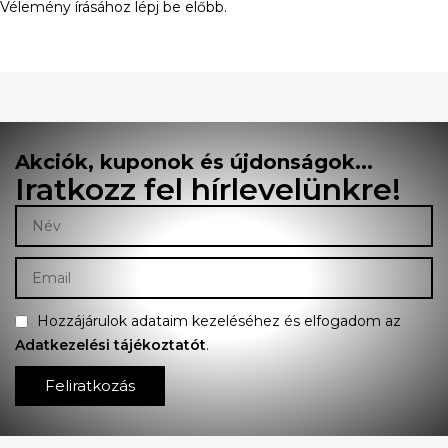
Vélemény írásához
lépj be
előbb.
Akciók, kuponok és újdonságok...
Iratkozz fel hírlevelünkre!
Hozzájárulok adataim kezeléséhez és elfogadom az
Adatkezelési tájékoztatót
.
Feliratkozás