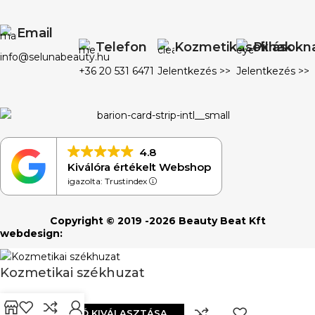
Email
Telefon
Kozmetikusoknak
Pillásokn
info@selunabeauty.hu
+36 20 531 6471
Jelentkezés >>
Jelentkezés >>
4.8
Kiválóra értékelt Webshop
igazolta: Trustindex
Copyright © 2019 -2026 Beauty Beat Kft
webdesign:
Kozmetikai székhuzat
1.700
Ft
OPCIÓ KIVÁLASZTÁSA