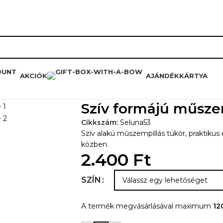
RÓLUNK
HŰSÉGPROGRAM
K
AKCIÓK
AJÁNDÉKKÁRTYA
ormájú műszempillás tükör
Szív formájú műsze
Cikkszám:
Seluna53
Szív alakú műszempillás tükör, praktikus 
közben.
2.400
Ft
SZÍN
A termék megvásárlásával maximum
12