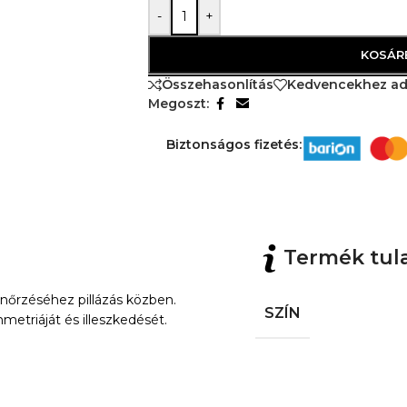
-
+
KOSÁR
Összehasonlítás
Kedvencekhez a
Megoszt:
Biztonságos fizetés:
Termék tul
enőrzéséhez pillázás közben.
SZÍN
metriáját és illeszkedését.