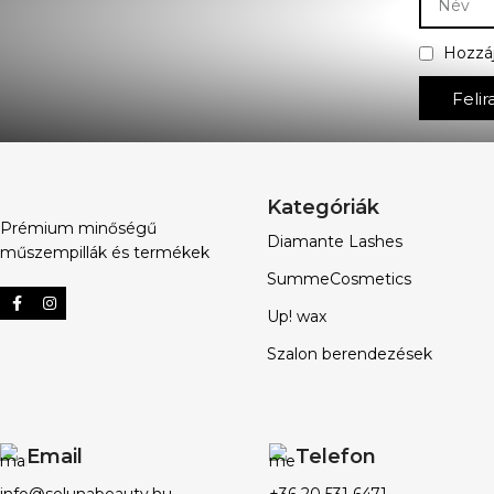
Hozzá
Felir
Kategóriák
Prémium minőségű
Diamante Lashes
műszempillák és termékek
SummeCosmetics
Up! wax
Szalon berendezések
Email
Telefon