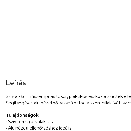
Leírás
Szív alakú műszempillás tükör, praktikus eszköz a szettek ell
Segítségével alulnézetből vizsgálhatod a szempillák ívét, szim
Tulajdonságok:
• Szív formájú kialakítás
• Alulnézeti ellenőrzéshez ideális