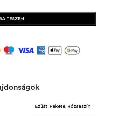
BA TESZEM
d
ajdonságok
Ezüst
,
Fekete
,
Rózsaszín