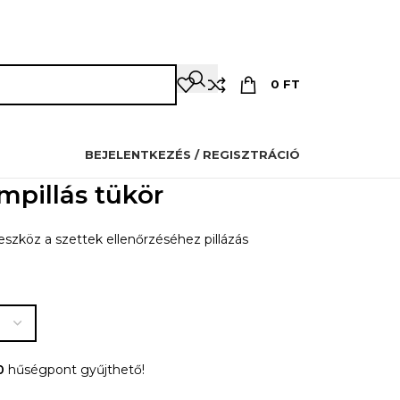
OZMETIKUSOKNAK
PILLÁSOKNAK
OKTATÁS
KAPCSOLAT
0
FT
BEJELENTKEZÉS / REGISZTRÁCIÓ
mpillás tükör
eszköz a szettek ellenőrzéséhez pillázás
0
hűségpont gyűjthető!