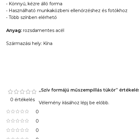
• Könnyű, kézre álló forma
• Használható munkaközbeni ellenőrzéshez és fotókhoz
• Több színben elérhető
Anyag:
rozsdamentes acél
Származási hely: Kína
„Szív formájú műszempillás tükör” értékelé
0 értékelés
Vélemény írásához
lépj be
előbb.
0
0
0