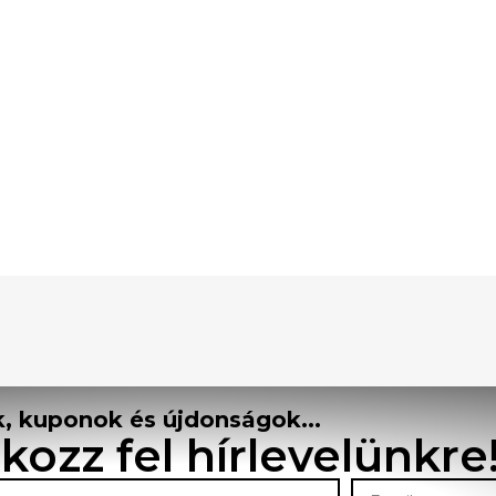
, kuponok és újdonságok...
tkozz fel hírlevelünkre