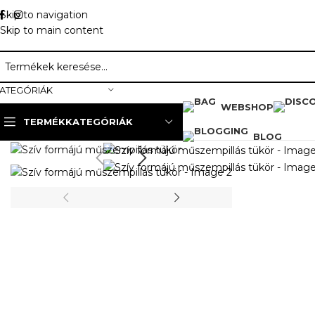
Skip to navigation
Skip to main content
ATEGÓRIÁK
WEBSHOP
TERMÉKKATEGÓRIÁK
Kezdőlap
»
Webshop
»
Diamante Lashes
»
Tükrök
»
Szív f
BLOG