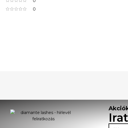
0
0
Akciók
Ira